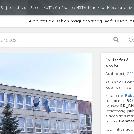
m
Sajtóarchívum
Szcenika
Tévéműsorok
M3
TV Maci-bolt
Műsorarchív
Ajánlott
Fókuszban Magyarország
Legfrissebb
Ez
Ö
Épületfotó -
iskola
Budapest,
201
Az Andor Ilon
Baptista Isko
Készítette:
Róka
Tulajdonos:
Rók
Fájlnév:
BD_RKL
Láthatóság:
pub
Kiadás dátuma
Forrás:
Nemzet
Technikai ada