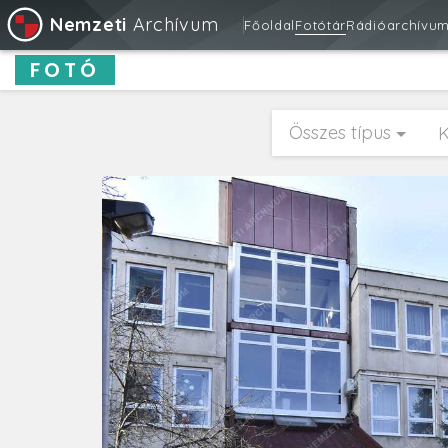
Nemzeti
Archívum
Főoldal
Fotótár
Rádióarchívu
FOTÓ
Összes típus