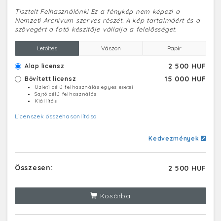
Tisztelt Felhasználónk! Ez a fénykép nem képezi a
Nemzeti Archívum szerves részét. A kép tartalmáért és a
szövegért a fotó készítője vállalja a felelősséget.
Letöltés
Vászon
Papír
2 500 HUF
Alap licensz
15 000 HUF
Bővített licensz
Üzleti célú felhasználás egyes esetei
Sajtó célú felhasználás
Kiállítás
Licenszek összehasonlítása
Kedvezmények
Összesen:
2 500 HUF
Kosárba