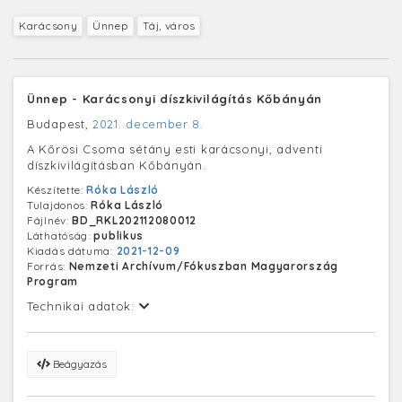
Karácsony
Ünnep
Táj, város
Ünnep - Karácsonyi díszkivilágítás Kőbányán
Budapest,
2021. december 8.
A Kőrösi Csoma sétány esti karácsonyi, adventi
díszkivilágításban Kőbányán.
Készítette:
Róka László
Tulajdonos:
Róka László
Fájlnév:
BD_RKL202112080012
Láthatóság:
publikus
Kiadás dátuma:
2021-12-09
Forrás:
Nemzeti Archívum/Fókuszban Magyarország
Program
Technikai adatok:
Beágyazás