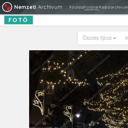
Nemzeti
Archívum
Főoldal
Fotótár
Rádióarchívu
FOTÓ
Összes típus