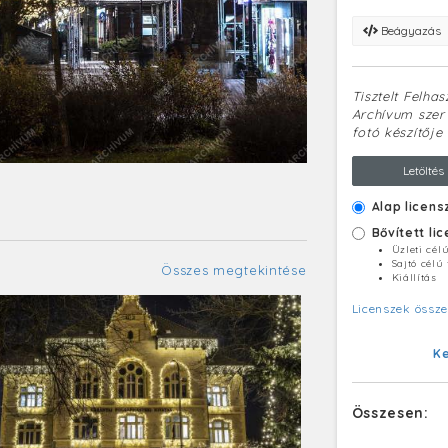
Beágyazás
Tisztelt Felha
Archívum szerv
fotó készítője 
Letöltés
Alap licens
Bővített li
Üzleti cél
Sajtó célú
Összes megtekintése
Kiállítás
Licenszek össze
K
Összesen: