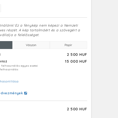
sználónk! Ez a fénykép nem képezi a Nemzeti
es részét. A kép tartalmáért és a szövegért a
vállalja a felelősséget.
Vászon
Papír
2 500 HUF
z
15 000 HUF
censz
ú felhasználás egyes esetei
 felhasználás
hasonlítása
edvezmények
2 500 HUF