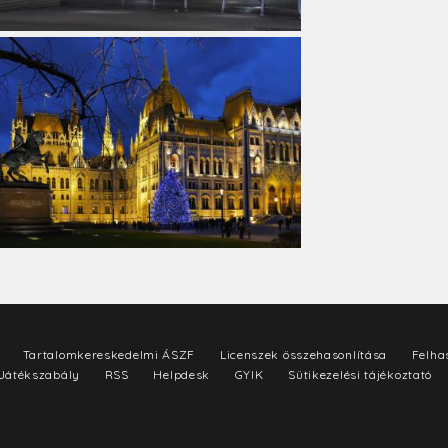
Tartalomkereskedelmi ÁSZF
Licenszek összehasonlítása
Felhas
Játékszabály
RSS
Helpdesk
GYIK
Sütikezelési tájékoztató