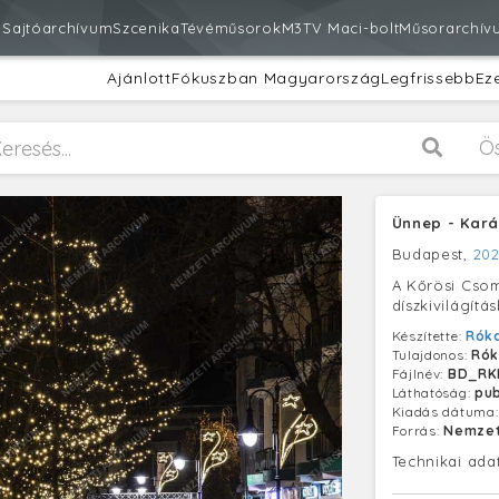
m
Sajtóarchívum
Szcenika
Tévéműsorok
M3
TV Maci-bolt
Műsorarchív
Ajánlott
Fókuszban Magyarország
Legfrissebb
Ez
Ö
Ünnep - Kará
Budapest,
202
A Kőrösi Csom
díszkivilágít
Készítette:
Róka
Tulajdonos:
Rók
Fájlnév:
BD_RKL
Láthatóság:
pub
Kiadás dátuma
Forrás:
Nemzet
Technikai ada