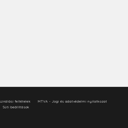
ználási feltételek
MTVA - Jogi és adatvédelmi nyilatkozat
Süti beállítások