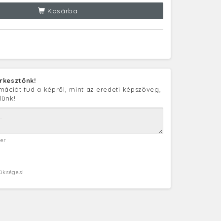
Kosárba
rkesztőnk!
mációt tud a képről, mint az eredeti képszöveg,
lünk!
ter
zükséges!