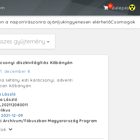
0
um
Belépés
en a napon
Vászonra ajánljuk
Ingyenesen elérhető
Csomagok
sszes gyűjtemény
csonyi díszkivilágítás Kőbányán
1. december 8.
a sétány esti karácsonyi, adventi
ásban Kőbányán.
 László
a László
202112080011
likus
:
2021-12-09
i Archívum/Fókuszban Magyarország Program
tok: