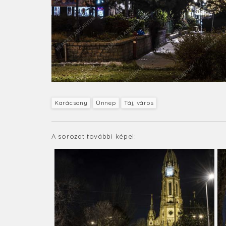
Karácsony
Ünnep
Táj, város
A sorozat további képei: