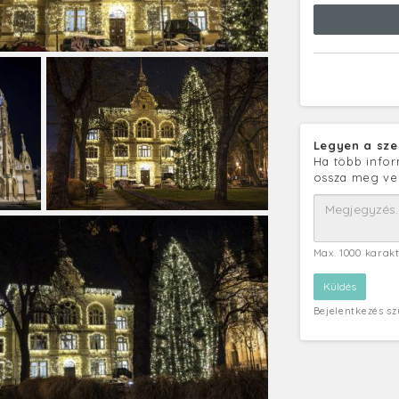
Legyen a sze
Ha több infor
ossza meg ve
Max. 1000 karak
Bejelentkezés s