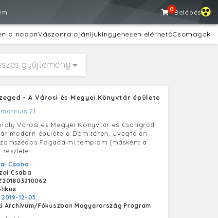
0
um
Belépés
en a napon
Vászonra ajánljuk
Ingyenesen elérhető
Csomagok
sszes gyűjtemény
zeged - A Városi és Megyei Könyvtár épülete
 március 21.
roly Városi és Megyei Könyvtár és Csongrád
tár modern épülete a Dóm téren. Üvegfalán
 szomszédos Fogadalmi templom (másként a
részlete.
ai Csaba
zai Csaba
Z201803210062
likus
:
2019-12-03
i Archívum/Fókuszban Magyarország Program