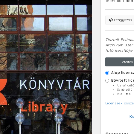
Technikai ada
Beágyazás
Tisztelt Felha
Archívum szerv
fotó készítője 
Letöltés
Alap licens
Bővített li
Üzleti cél
Sajtó célú
Kiállítás
Licenszek össze
K