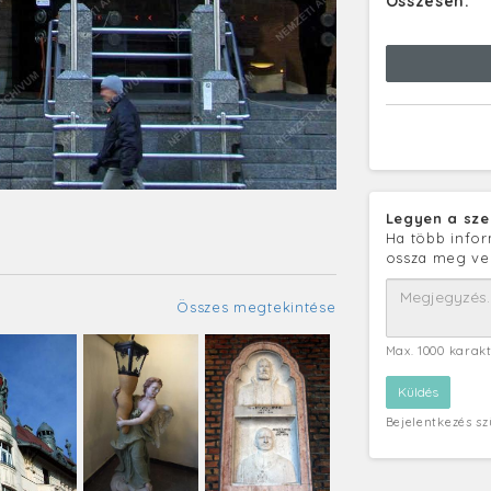
Összesen:
Legyen a sze
Ha több infor
ossza meg ve
Összes megtekintése
Max. 1000 karak
Bejelentkezés s