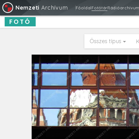
Nemzeti
Archívum
Főoldal
Fotótár
Rádióarchívu
FOTÓ
Összes típus