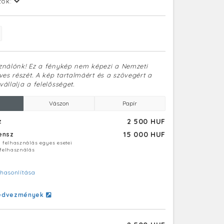
tok:
sználónk! Ez a fénykép nem képezi a Nemzeti
es részét. A kép tartalmáért és a szövegért a
vállalja a felelősséget.
Vászon
Papír
2 500 HUF
z
15 000 HUF
censz
ú felhasználás egyes esetei
 felhasználás
hasonlítása
edvezmények