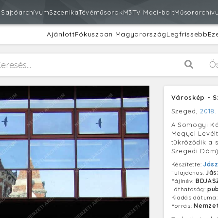
m
Sajtóarchívum
Szcenika
Tévéműsorok
M3
TV Maci-bolt
Műsorarchív
Ajánlott
Fókuszban Magyarország
Legfrissebb
Ez
Ö
Városkép - S
Szeged,
2018.
A Somogyi Ká
Megyei Levél
tükröződik a
Szegedi Dóm) 
Készítette:
Jász
Tulajdonos:
Jás
Fájlnév:
BDJAS
Láthatóság:
pub
Kiadás dátuma
Forrás:
Nemzet