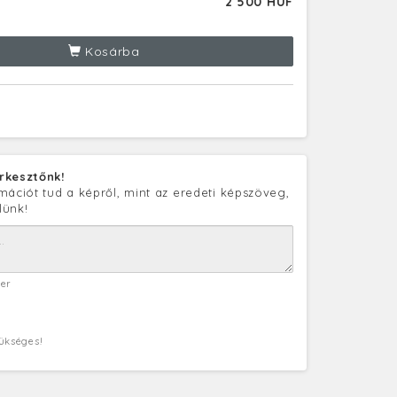
2 500 HUF
Kosárba
rkesztőnk!
mációt tud a képről, mint az eredeti képszöveg,
lünk!
ter
zükséges!