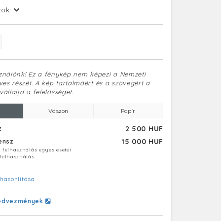
tok:
sználónk! Ez a fénykép nem képezi a Nemzeti
es részét. A kép tartalmáért és a szövegért a
vállalja a felelősséget.
Vászon
Papír
2 500 HUF
z
15 000 HUF
censz
ú felhasználás egyes esetei
 felhasználás
hasonlítása
edvezmények