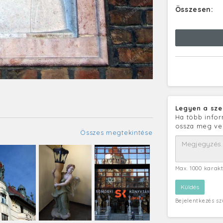
Összesen:
Legyen a sze
Ha több infor
ossza meg ve
Összes megtekintése
Max. 1000 karak
Bejelentkezés s