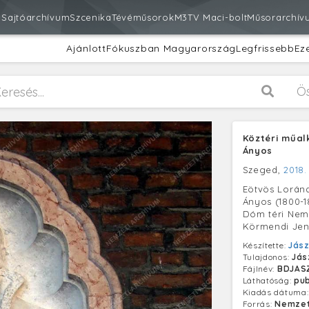
m
Sajtóarchívum
Szcenika
Tévéműsorok
M3
TV Maci-bolt
Műsorarchív
Ajánlott
Fókuszban Magyarország
Legfrissebb
Ez
Ö
Köztéri műal
Ányos
Szeged,
2018.
Eötvös Loránd 
Ányos (1800-1
Dóm téri Nem
Körmendi Jenő
Készítette:
Jász
Tulajdonos:
Jás
Fájlnév:
BDJAS
Láthatóság:
pub
Kiadás dátuma
Forrás:
Nemzet