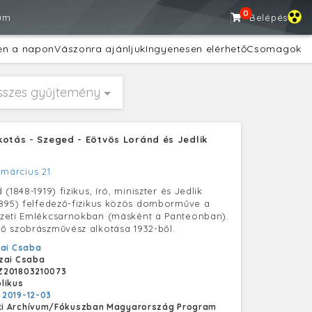
0
um
Belépés
en a napon
Vászonra ajánljuk
Ingyenesen elérhető
Csomagok
sszes gyűjtemény
kotás - Szeged - Eötvös Loránd és Jedlik
 március 21.
(1848-1919) fizikus, író, miniszter és Jedlik
895) felfedező-fizikus közös domborműve a
zeti Emlékcsarnokban (másként a Panteonban).
 szobrászművész alkotása 1932-ből.
ai Csaba
zai Csaba
Z201803210073
likus
:
2019-12-03
i Archívum/Fókuszban Magyarország Program