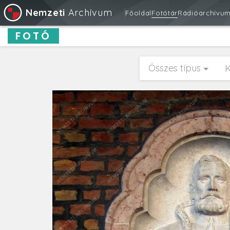
Nemzeti
Archívum
Főoldal
Fotótár
Rádióarchívu
FOTÓ
Összes típus