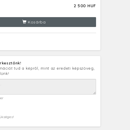
2 500 HUF
Kosárba
rkesztőnk!
mációt tud a képről, mint az eredeti képszöveg,
lünk!
ter
zükséges!