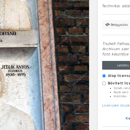
Technikai ada
Beágyazás
Tisztelt Felha
Archívum szerv
fotó készítője 
Letöltés
Alap licens
Bővített li
Üzleti cél
Sajtó célú
Kiállítás
Licenszek össze
K