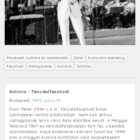
Művészet, kultúra és szórakozás
Zene
Kulturális esemény
Fesztivál
Könnyűzene
Kultúra
Színház
Kultúra - Táncdalfesztivál
Budapest,
1969. július 19.
Poór Péter (1944-) a IV. Táncdalfesztivál Erkel
Színházban tartott elődöntőjén. Nem kell ahhoz
csillagjósnak lenni című dala döntőbe került. A Magyar
Televízió 1967-es táncdalfesztiválján tűnt fel, s később
szólóénekesi, majd énektanári karriert futott be. 1998-
ban a magyar kultúra külföldön való terjesztéséért