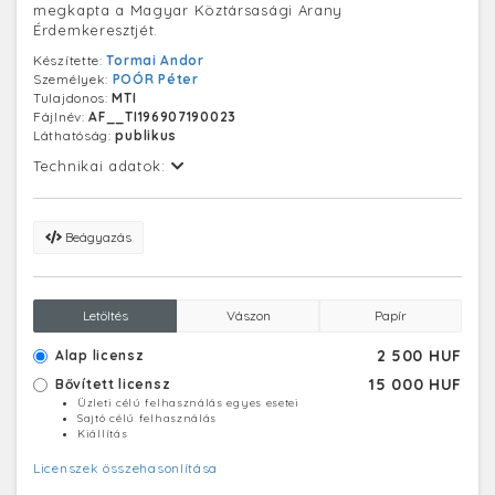
megkapta a Magyar Köztársasági Arany
Érdemkeresztjét.
Készítette:
Tormai Andor
Személyek:
POÓR Péter
Tulajdonos:
MTI
Fájlnév:
AF__TI196907190023
Láthatóság:
publikus
Technikai adatok:
Beágyazás
Letöltés
Vászon
Papír
2 500 HUF
Alap licensz
15 000 HUF
Bővített licensz
Üzleti célú felhasználás egyes esetei
Sajtó célú felhasználás
Kiállítás
Licenszek összehasonlítása