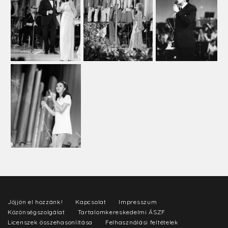
Jöjjön el hozzánk!
Kapcsolat
Impresszum
Közönségszolgálat
Tartalomkereskedelmi ÁSZF
Licenszek összehasonlítása
Felhasználási feltételek