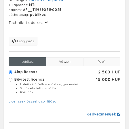
Tulajdonos:
MTI
Fájlnév:
AF__TI196907190025
Láthatóság:
publikus
Technikai adatok:
Beágyazás
Letöltés
Vászon
Papír
2 500 HUF
Alap licensz
15 000 HUF
Bővített licensz
Üzleti célú felhasználás egyes esetei
Sajtó célú felhasználás
Kiállítás
Licenszek összehasonlítása
Kedvezmények