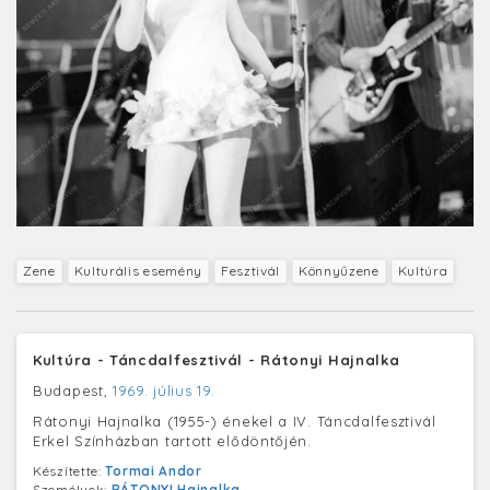
Zene
Kulturális esemény
Fesztivál
Könnyűzene
Kultúra
Kultúra - Táncdalfesztivál - Rátonyi Hajnalka
Budapest,
1969. július 19.
Rátonyi Hajnalka (1955-) énekel a IV. Táncdalfesztivál
Erkel Színházban tartott elődöntőjén.
Készítette:
Tormai Andor
Személyek:
RÁTONYI Hajnalka