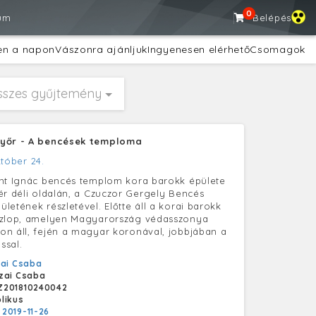
0
um
Belépés
en a napon
Vászonra ajánljuk
Ingyenesen elérhető
Csomagok
sszes gyűjtemény
Győr - A bencések temploma
któber 24.
ent Ignác bencés templom kora barokk épülete
ér déli oldalán, a Czuczor Gergely Bencés
letének részletével. Előtte áll a korai barokk
szlop, amelyen Magyarország védasszonya
n áll, fején a magyar koronával, jobbjában a
ssal.
ai Csaba
zai Csaba
Z201810240042
likus
:
2019-11-26