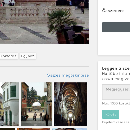
Összesen:
ú oktatás
Egyház
Legyen a sze
Ha több infor
Összes megtekintése
ossza meg ve
Max. 1000 karak
Bejelentkezés s