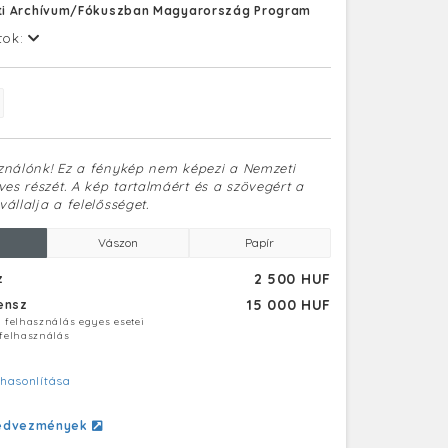
i Archívum/Fókuszban Magyarország Program
tok:
sználónk! Ez a fénykép nem képezi a Nemzeti
es részét. A kép tartalmáért és a szövegért a
vállalja a felelősséget.
Vászon
Papír
2 500 HUF
z
15 000 HUF
censz
ú felhasználás egyes esetei
 felhasználás
hasonlítása
edvezmények