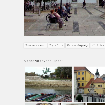
Szerzetesrend
Táj, város
Kereszténység
Középfok
A sorozat további képei: