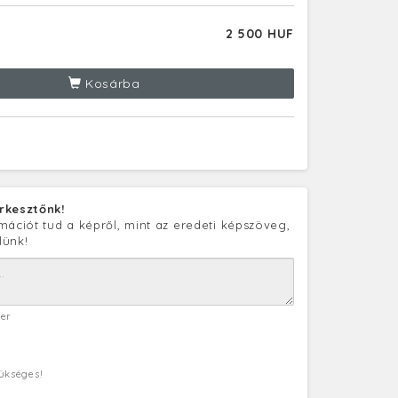
2 500 HUF
Kosárba
rkesztőnk!
mációt tud a képről, mint az eredeti képszöveg,
lünk!
ter
zükséges!