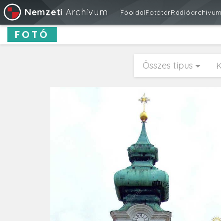
Nemzeti
Archívum
Főoldal
Fotótár
Rádióarchívu
FOTÓ
Összes típus