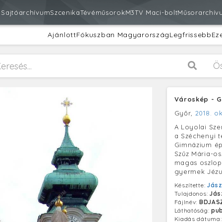
m
Sajtóarchívum
Szcenika
Tévéműsorok
M3
TV Maci-bolt
Műsorarchív
Ajánlott
Fókuszban Magyarország
Legfrissebb
Ez
Ö
Városkép - 
Győr,
2018. o
A Loyolai Sz
a Széchenyi t
Gimnázium épü
Szűz Mária-o
magas oszlopo
gyermek Jézu
Készítette:
Jász
Tulajdonos:
Jás
Fájlnév:
BDJAS
Láthatóság:
pub
Kiadás dátuma