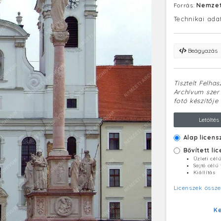
Forrás:
Nemzet
Technikai ada
Beágyazás
Tisztelt Felha
Archívum szerv
fotó készítője 
Letöltés
Alap licens
Bővített li
Üzleti cél
Sajtó célú
Kiállítás
Licenszek össze
K