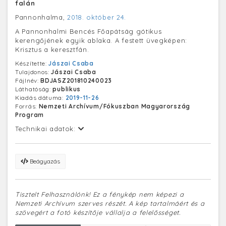
falán
Pannonhalma,
2018. október 24.
A Pannonhalmi Bencés Főapátság gótikus
kerengőjének egyik ablaka. A festett üvegképen:
Krisztus a keresztfán.
Készítette:
Jászai Csaba
Tulajdonos:
Jászai Csaba
Fájlnév:
BDJASZ201810240023
Láthatóság:
publikus
Kiadás dátuma:
2019-11-26
Forrás:
Nemzeti Archívum/Fókuszban Magyarország
Program
Technikai adatok:
Beágyazás
Tisztelt Felhasználónk! Ez a fénykép nem képezi a
Nemzeti Archívum szerves részét. A kép tartalmáért és a
szövegért a fotó készítője vállalja a felelősséget.