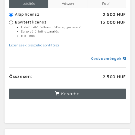
Letöltés
Vászon
Papír
2 500 HUF
Alap licensz
15 000 HUF
Bővített licensz
Üzleti célú felhasználás egyes esetei
Sajtó célú felhasználás
Kiállítás
Licenszek összehasonlítása
Kedvezmények
Összesen:
2 500 HUF
Kosárba