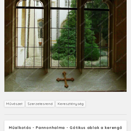
Művészet
Szerzetesrend
Kereszténység
Műalkotás - Pannonhalma - Gótikus ablak a kerengő