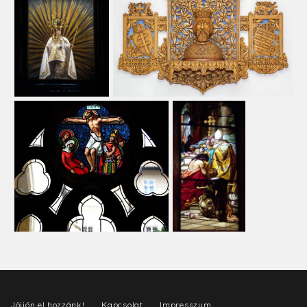
Jöjjön el hozzánk!
Kapcsolat
Impresszum