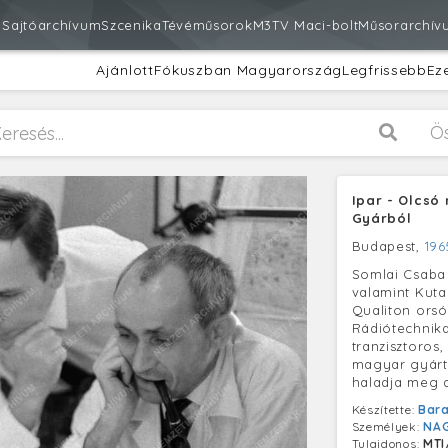
m
Sajtóarchívum
Szcenika
Tévéműsorok
M3
TV Maci-bolt
Műsorarchív
Ajánlott
Fókuszban Magyarország
Legfrissebb
Ez
Ö
Ipar - Olcsó
Gyárból
Budapest,
196
Somlai Csaba
valamint Kuta
Qualiton ors
Rádiótechnik
tranzisztoros
magyar gyárt
haladja meg a
Készítette:
Bara
Személyek:
NAG
Tulajdonos:
MTI