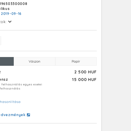
S196503300008
likus
:
2019-09-16
tok:
Vászon
Papír
2 500 HUF
z
15 000 HUF
censz
ú felhasználás egyes esetei
 felhasználás
hasonlítása
edvezmények