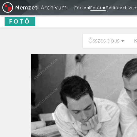
Nemzeti
Archívum
Főoldal
Fotótár
Rádióarchívu
FOTÓ
Összes típus