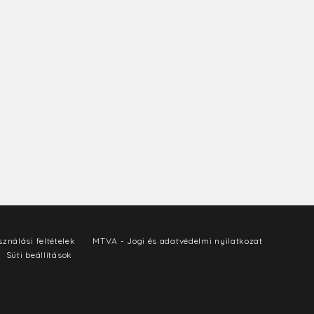
ználási feltételek
MTVA - Jogi és adatvédelmi nyilatkozat
Süti beállítások