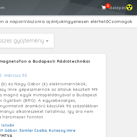
0
um
Belépés
en a napon
Vászonra ajánljuk
Ingyenesen elérhető
Csomagok
sszes gyűjtemény
 magnetofon a Budapesti Rádiótechnikai
5. március 30.
 (b) és Nagy Gábor (k) elektromérnökök,
ssy Imre gépészmérnök az általuk készített M9
ós magnó egyik mintapéldányával a Budapesti
ai Gyárban (BRG). A egysebességes,
, nyomtatott áramkörű készülék 96 százalékban
mányú alkatrészeket tartalmaz, így ára nem
 háromezer forintot.
 István
Y Gábor
,
Somlai Csaba
,
Kutassy Imre
/MTVA