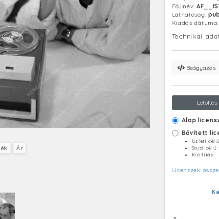
Fájlnév:
AF__I
Láthatóság:
pub
Kiadás dátuma
Technikai ada
Beágyazás
Letöltés
Alap licens
Bővített li
Üzleti cél
mék
Ár
Sajtó célú
Kiállítás
Licenszek össze
K