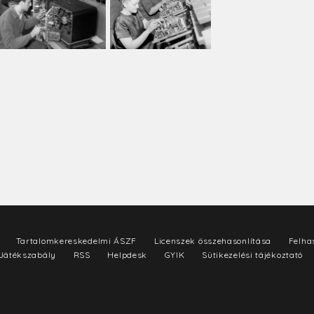
Tartalomkereskedelmi ÁSZF
Licenszek összehasonlítása
Felhas
Játékszabály
RSS
Helpdesk
GYIK
Sütikezelési tájékoztató