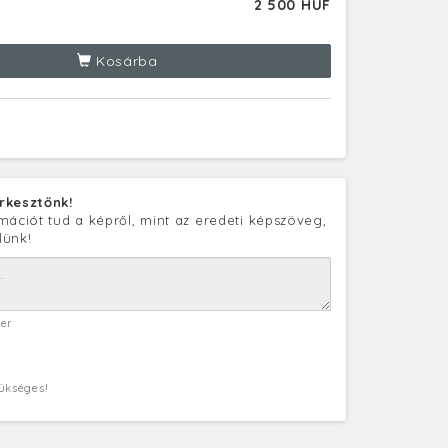
2 500 HUF
Kosárba
rkesztőnk!
mációt tud a képről, mint az eredeti képszöveg,
lünk!
ter
zükséges!