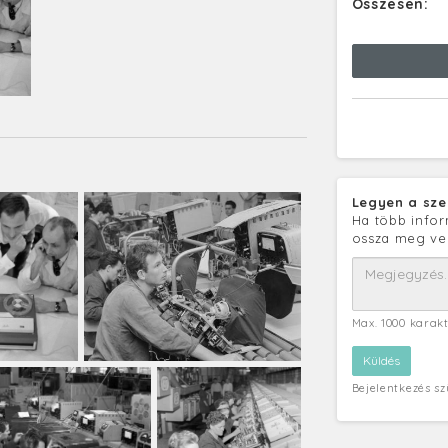
Összesen:
Legyen a sze
Ha több infor
ossza meg ve
Max. 1000 karak
Bejelentkezés s