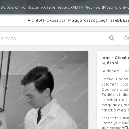
m
Sajtóarchívum
Szcenika
Tévéműsorok
M3
TV Maci-bolt
Műsorarchív
Ajánlott
Fókuszban Magyarország
Legfrissebb
Ez
Ö
Ipar - Olcsó
Gyárból
Budapest,
196
Somlai Csaba 
valamint Kuta
Qualiton ors
Rádiótechnik
tranzisztoros
magyar gyárt
haladja meg a
Készítette:
Bara
Személyek:
NAG
Tulajdonos:
MTI