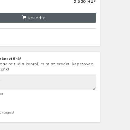
2 500 HUF
Kosárba
rkesztőnk!
mációt tud a képről, mint az eredeti képszöveg,
lünk!
ter
zükséges!