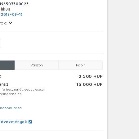
S196503300023
likus
:
2019-09-16
tok:
Vászon
Papír
2 500 HUF
z
15 000 HUF
censz
ú felhasználás egyes esetei
 felhasználás
hasonlítása
edvezmények