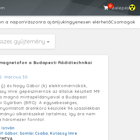
0
um
Belépés
en a napon
Vászonra ajánljuk
Ingyenesen elérhető
Csomagok
sszes gyűjtemény
 magnetofon a Budapesti Rádiótechnikai
5. március 30.
(j) és Nagy Gábor (k) elektromérnökök,
ssy Imre gépészmérnök az általuk készített M9
ós magnó mintapéldányaival a Budapesti
ai Gyárban (BRG). A egysebességes,
, nyomtatott áramkörű készülék 96 százalékban
mányú alkatrészeket tartalmaz, így ára nem
 háromezer forintot.
 István
Y Gábor
,
Somlai Csaba
,
Kutassy Imre
/MTVA