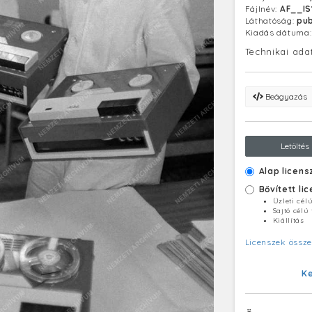
Fájlnév:
AF__I
Láthatóság:
pub
Kiadás dátuma
Technikai ada
Beágyazás
Letöltés
Alap licens
Bővített li
Üzleti cél
Sajtó célú
Kiállítás
Licenszek össze
K