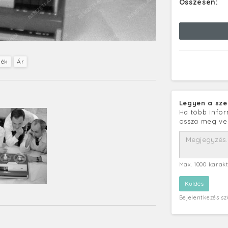
Összesen:
mék
Ár
Legyen a sze
Ha több infor
ossza meg ve
Max. 1000 karak
Bejelentkezés s