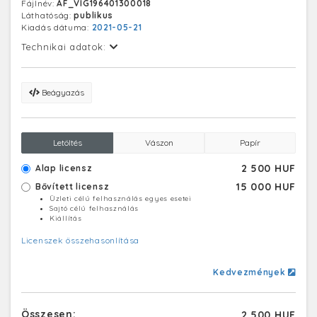
Fájlnév:
AF_VIG196401300018
Láthatóság:
publikus
Kiadás dátuma:
2021-05-21
Technikai adatok:
Beágyazás
Letöltés
Vászon
Papír
2 500 HUF
Alap licensz
15 000 HUF
Bővített licensz
Üzleti célú felhasználás egyes esetei
Sajtó célú felhasználás
Kiállítás
Licenszek összehasonlítása
Kedvezmények
Összesen:
2 500 HUF