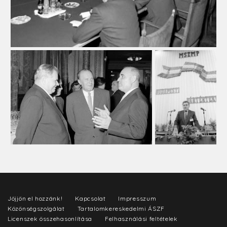
Jöjjön el hozzánk!
Kapcsolat
Impresszum
Közönségszolgálat
Tartalomkereskedelmi ÁSZF
Licenszek összehasonlítása
Felhasználási feltételek