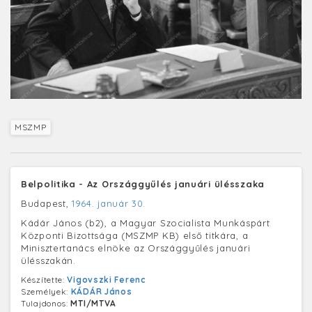
MSZMP
Belpolitika - Az Országgyűlés januári ülésszaka
Budapest,
1964. január 30.
Kádár János (b2), a Magyar Szocialista Munkáspárt
Központi Bizottsága (MSZMP KB) első titkára, a
Minisztertanács elnöke az Országgyűlés januári
ülésszakán.
Készítette:
Vigovszki Ferenc
Személyek:
KÁDÁR János
Tulajdonos:
MTI/MTVA