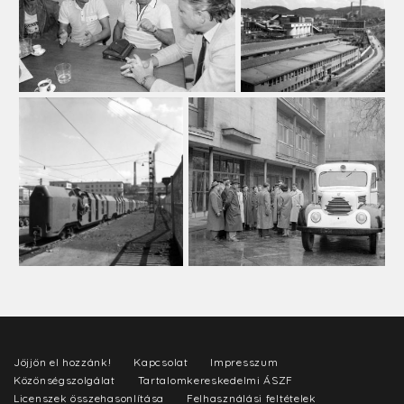
Jöjjön el hozzánk!
Kapcsolat
Impresszum
Közönségszolgálat
Tartalomkereskedelmi ÁSZF
Licenszek összehasonlítása
Felhasználási feltételek