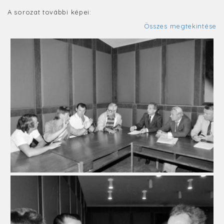
A sorozat további képei:
Összes megtekintése