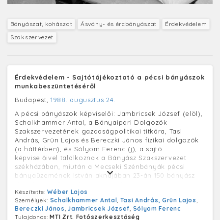
Bányászat, kohászat
Ásvány- és ércbányászat
Érdekvédelem
Szakszervezet
Érdekvédelem - Sajtótájékoztató a pécsi bányászok
munkabeszüntetéséről
Budapest,
1988. augusztus 24.
A pécsi bányászok képviselői: Jambricsek József (elöl),
Schalkhammer Antal, a Bányaipari Dolgozók
Szakszervezetének gazdaságpolitikai titkára, Tasi
András, Grün Lajos és Bereczki János fizikai dolgozók
(a háttérben), és Sólyom Ferenc (j), a sajtó
képviselőivel találkoznak a Bányász Szakszervezet
székházában, miután a Mecseki Szénbányák pécsi
bányaüzemének István aknájában 23-án 150 bányász
figyelmeztető munkabeszüntetést tartott.
Készítette:
Wéber Lajos
1988. augusztus 23-24-én estétől estéig tartó sztrájkot
Személyek:
Schalkhammer Antal
,
Tasi András, Grün Lajos
,
tartottak a Mecseki Szénbányák dolgozói. A
Bereczki János
,
Jambricsek József
,
Sólyom Ferenc
figyelmeztető munkabeszüntetés közvetlen kiváltó oka
Tulajdonos:
MTI Zrt. Fotószerkesztőség
a tegnap közzétett hirdetmény volt, arról, hogy múlt