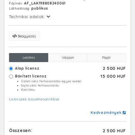
Fájlnév:
AF_LAK198808240061
évi teljesítményeik alapján Pécsbánya dolgozói
Láthatóság:
publikus
mekkora hűségjutalomban részesülnek. A kihirdetett
hűségjutalmak nettó összege több ezer forinttal
Technikai adatok:
kevesebb volt, mint egy évvel korábban, s ezt a
bányászok úgy értékelték, mint munkájuk lebecsülését,
a bányászat leértékelődését. A tárgyalások
Beágyazás
eredményeként a bányászok a kormánnyal
megállapodtak a hűségjutalom nettó összegében.
Letöltés
Vászon
Papír
2 500 HUF
Alap licensz
15 000 HUF
Bővített licensz
Üzleti célú felhasználás egyes esetei
Sajtó célú felhasználás
Kiállítás
Licenszek összehasonlítása
Kedvezmények
Összesen:
2 500 HUF