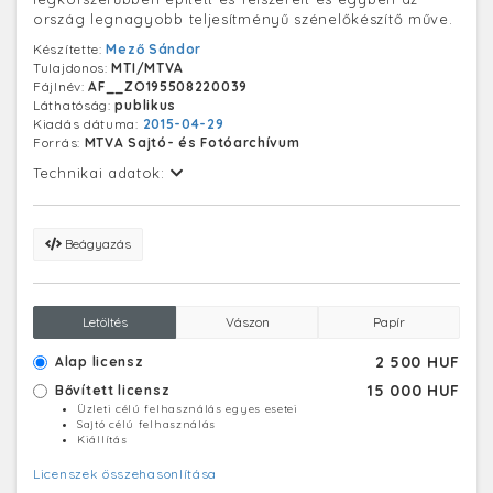
ország legnagyobb teljesítményű szénelőkészítő műve.
Készítette:
Mező Sándor
Tulajdonos:
MTI/MTVA
Fájlnév:
AF__ZO195508220039
Láthatóság:
publikus
Kiadás dátuma:
2015-04-29
Forrás:
MTVA Sajtó- és Fotóarchívum
Technikai adatok:
Beágyazás
Letöltés
Vászon
Papír
2 500 HUF
Alap licensz
15 000 HUF
Bővített licensz
Üzleti célú felhasználás egyes esetei
Sajtó célú felhasználás
Kiállítás
Licenszek összehasonlítása