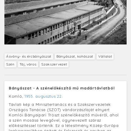
Ásvány- és ércbányászat
Bányászat, kohászat
Vállalat
Szén
Táj, város
Szakszervezet
Bányászat - A szénelőkészítő mű madártávlatból
Komló,
1955. augusztus 22.
Távlati kép a Minisztertanács és a Szakszervezetek
Országos Tanácsa (SZOT) vándorzászlaját elnyert
Komlói Bányaipari Tröszt szénelőkészítő művéről, ahol
a szén mosása levegővel, úgynevezett száraz
előkészítéssel történik. Ez a létesítmény Közép-Európa
legkorszerűbben épített és felszerelt és egyben az