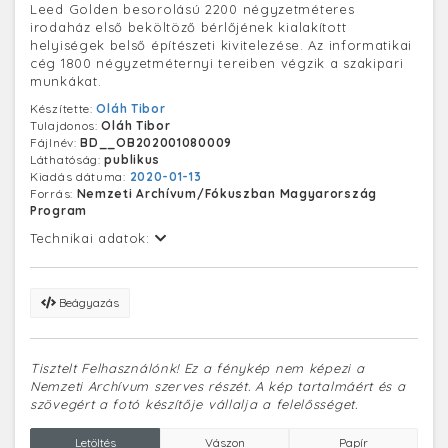
Leed Golden besorolású 2200 négyzetméteres
irodaház első beköltöző bérlőjének kialakított
helyiségek belső építészeti kivitelezése. Az informatikai
cég 1800 négyzetméternyi tereiben végzik a szakipari
munkákat.
Készítette:
Oláh Tibor
Tulajdonos:
Oláh Tibor
Fájlnév:
BD__OB202001080009
Láthatóság:
publikus
Kiadás dátuma:
2020-01-13
Forrás:
Nemzeti Archívum/Fókuszban Magyarország
Program
Technikai adatok:
Beágyazás
Tisztelt Felhasználónk! Ez a fénykép nem képezi a
Nemzeti Archívum szerves részét. A kép tartalmáért és a
szövegért a fotó készítője vállalja a felelősséget.
Letöltés
Vászon
Papír