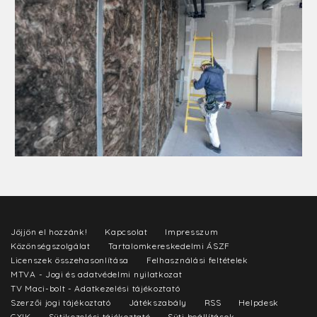
Jöjjön el hozzánk!
Kapcsolat
Impresszum
Közönségszolgálat
Tartalomkereskedelmi ÁSZF
Licenszek összehasonlítása
Felhasználási feltételek
MTVA - Jogi és adatvédelmi nyilatkozat
TV Maci-bolt - Adatkezelési tájékoztató
Szerzői jogi tájékoztató
Játékszabály
RSS
Helpdesk
GYIK
Sütikezelési tájékoztató
Süti beállítások