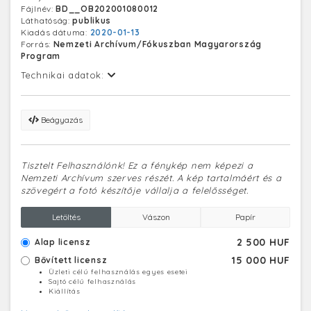
Fájlnév:
BD__OB202001080012
Láthatóság:
publikus
Kiadás dátuma:
2020-01-13
Forrás:
Nemzeti Archívum/Fókuszban Magyarország
Program
Technikai adatok:
Beágyazás
Tisztelt Felhasználónk! Ez a fénykép nem képezi a
Nemzeti Archívum szerves részét. A kép tartalmáért és a
szövegért a fotó készítője vállalja a felelősséget.
Letöltés
Vászon
Papír
2 500 HUF
Alap licensz
15 000 HUF
Bővített licensz
Üzleti célú felhasználás egyes esetei
Sajtó célú felhasználás
Kiállítás