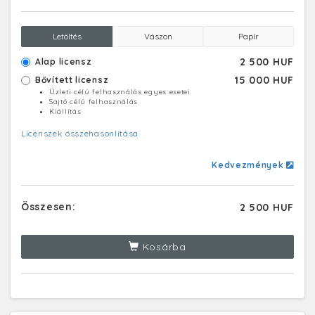
Letöltés
Vászon
Papír
2 500 HUF
Alap licensz
15 000 HUF
Bővített licensz
Üzleti célú felhasználás egyes esetei
Sajtó célú felhasználás
Kiállítás
Licenszek összehasonlítása
Kedvezmények
Összesen:
2 500 HUF
Kosárba