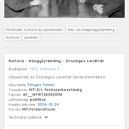
Művészet, kultúra és szórakozás
Köz- és magángyűjtemény
Kultúra
Levéltár
Kultúra - Közgyűjtemény - Országos Levéltár
Budapest,
1972. március 3.
Üléseznek az Országos Levéltár tanácstermében.
Készítette:
Fényes Tamás
Tulajdonos:
MTI Zrt. Fotószerkesztőség
Fájlnév:
AF__NY197203030114
Láthatóság:
publikus
Kiadás dátuma:
2006-10-24
Forrás:
MTI Fotóarchívum
Technikai adatok: