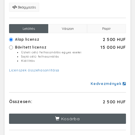
Beágyazás
Letöltés
Vászon
Papír
2 500 HUF
Alap licensz
15 000 HUF
Bővített licensz
Üzleti célú felhasználás egyes esetei
Sajtó célú felhasználás
Kiállítás
Licenszek összehasonlítása
Kedvezmények
Összesen:
2 500 HUF
Kosárba