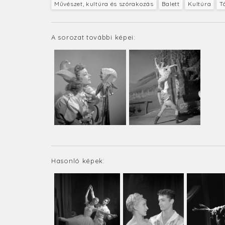
Művészet, kultúra és szórakozás
Balett
Kultúra
T
A sorozat további képei:
Hasonló képek: