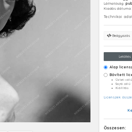
Láthatóság:
pub
Kiadás dátuma
Technikai ada
Beágyazás
Letöltés
Alap licens
Bővített li
Üzleti cél
Sajtó célú
Kiállítás
Licenszek össze
K
Összesen: