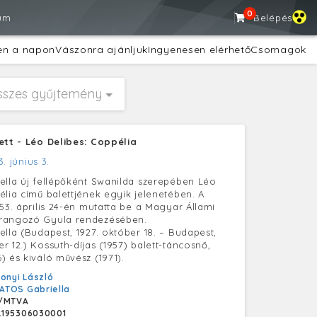
0
um
Belépés
en a napon
Vászonra ajánljuk
Ingyenesen elérhető
Csomagok
sszes gyűjtemény
ett - Léo Delibes: Coppélia
3. június 3.
ella új fellépőként Swanilda szerepében Léo
élia című balettjének egyik jelenetében. A
953. április 24-én mutatta be a Magyar Állami
rangozó Gyula rendezésében.
ella (Budapest, 1927. október 18. – Budapest,
r 12.) Kossuth-díjas (1957) balett-táncosnő,
) és kiváló művész (1971).
onyi László
ATOS Gabriella
/MTVA
L195306030001