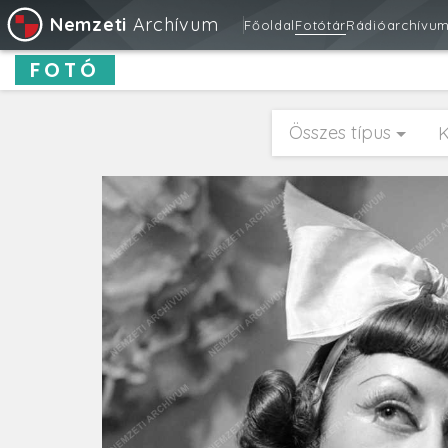
Nemzeti
Archívum
Főoldal
Fotótár
Rádióarchívu
FOTÓ
Összes típus