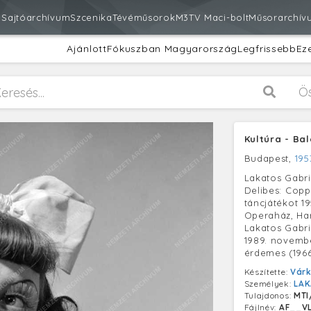
m
Sajtóarchívum
Szcenika
Tévéműsorok
M3
TV Maci-bolt
Műsorarchív
Ajánlott
Fókuszban Magyarország
Legfrissebb
Ez
Ö
Kultúra - Bal
Budapest,
195
Lakatos Gabri
Delibes: Copp
táncjátékot 1
Operaház, Ha
Lakatos Gabri
1989. novembe
érdemes (1966
Készítette:
Várk
Személyek:
LAK
Tulajdonos:
MTI
Fájlnév:
AF__V