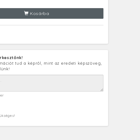
Kosárba
rkesztőnk!
mációt tud a képről, mint az eredeti képszöveg,
lünk!
ter
zükséges!