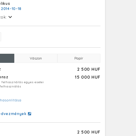
likus
:
2014-10-18
tok:
Vászon
Papír
2 500 HUF
z
15 000 HUF
censz
ú felhasználás egyes esetei
 felhasználás
hasonlítása
edvezmények
2 500 HUF