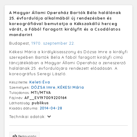
A Magyar Állami Operaház Bartók Béla halálának
25. évfordulója alkalmából új rendezésben és
koreográfiával bemutatja a Kékszakállú herceg
várát, a Fából faragott királyfit és a Csodálatos
mandarint
Budapest,
1970. szeptember 22.
Kékesi Mária a királykisasszony és Dózsa Imre a királyfi
szerepében Bartók Béla A fából faragott királyfi című
táncjátékában a Magyar Állami Operaház a zeneszerző
halálának 25. évfordulójára rendezett előadásán. A
koreográfus Seregi László.
Készítette:
Keleti Éva
Személyek:
DÓZSA Imre
,
KÉKESI Mária
Tulajdonos:
MTI/MTVA
Fájlnév:
AF__EV197009220164
Láthatóság:
publikus
Kiadás dátuma:
2014-04-28
Technikai adatok:
Beágyazás