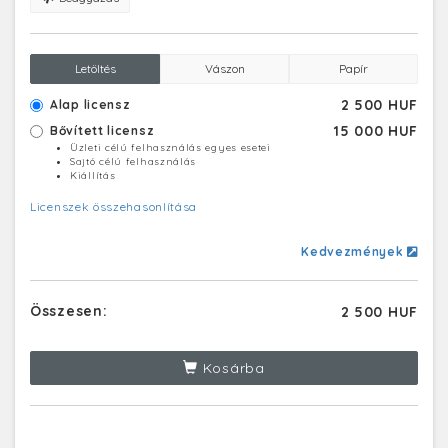
Letöltés
Vászon
Papír
2 500 HUF
Alap licensz
15 000 HUF
Bővített licensz
Üzleti célú felhasználás egyes esetei
Sajtó célú felhasználás
Kiállítás
Licenszek összehasonlítása
Kedvezmények
Összesen:
2 500 HUF
Kosárba