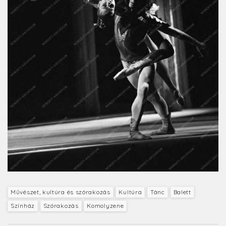
Művészet, kultúra és szórakozás
Kultúra
Tánc
Balett
Színház
Szórakozás
Komolyzene