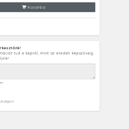
Kosárba
rkesztőnk!
mációt tud a képről, mint az eredeti képszöveg,
lünk!
ter
zükséges!