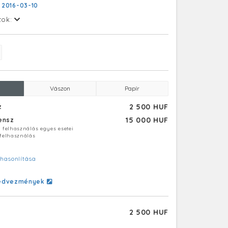
:
2016-03-10
tok:
Vászon
Papír
2 500 HUF
z
15 000 HUF
censz
ú felhasználás egyes esetei
 felhasználás
hasonlítása
edvezmények
2 500 HUF