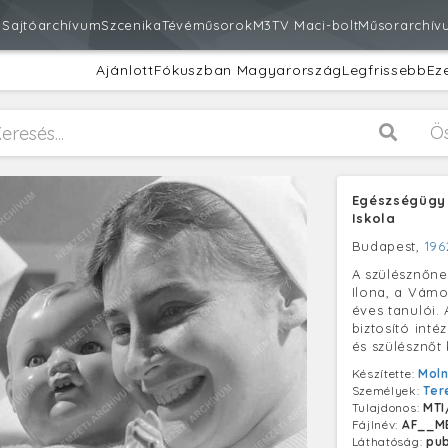
m
Sajtóarchívum
Szcenika
Tévéműsorok
M3
TV Maci-bolt
Műsorarchív
Ajánlott
Fókuszban Magyarország
Legfrissebb
Ez
Ö
Egészségügy 
Iskola
Budapest,
1962
A szülésznőne
Ilona, a Vámo
éves tanulói. 
biztosító int
és szülésznőt 
Készítette:
Moln
Személyek:
Ter
Tulajdonos:
MTI
Fájlnév:
AF__ME
Láthatóság:
pub