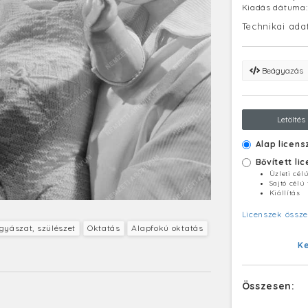
Kiadás dátuma
Technikai ada
Beágyazás
Letöltés
Alap licens
Bővített li
Üzleti cél
Sajtó célú
Kiállítás
Licenszek össze
yászat, szülészet
Oktatás
Alapfokú oktatás
K
Összesen: