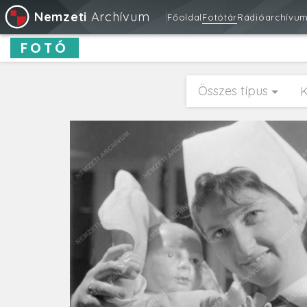
Nemzeti
Archívum
Főoldal
Fotótár
Rádióarchívu
FOTÓ
Összes típus