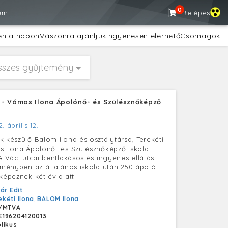
0
um
Belépés
en a napon
Vászonra ajánljuk
Ingyenesen elérhető
Csomagok
sszes gyűjtemény
- Vámos Ilona Ápolónő- és Szülésznőképző
. április 12.
k készülő Balom Ilona és osztálytársa, Terekéti
s Ilona Ápolónő- és Szülésznőképző Iskola II.
A Váci utcai bentlakásos és ingyenes ellátást
ézményben az általános iskola után 250 ápoló-
képeznek két év alatt.
ár Edit
ekéti Ilona
,
BALOM Ilona
/MTVA
196204120013
likus