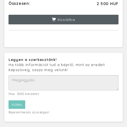
Összesen:
2 500 HUF
Kosárba
Legyen a szerkesztőnk!
Ha több információt tud a képről, mint az eredeti
képszöveg, ossza meg velünk!
Max. 1000 karakter
Bejelentkezés szükséges!