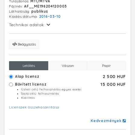
Tulajdonos:
MTI/MTVA
Fájlnév:
AF__ME196204120003
Láthatóság:
publikus
Kiadás dátuma:
2016-03-10
Technikai adatok:
Beágyazás
Letöltés
Vászon
Papír
2 500 HUF
Alap licensz
15 000 HUF
Bővített licensz
Üzleti célú felhasználás egyes esetei
Sajtó célú felhasználás
Kiállítás
Licenszek összehasonlítása
Kedvezmények