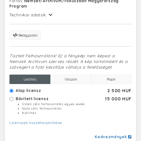
Forrás:
Nemzeti Archívum/Fókuszban Magyarország
Program
Technikai adatok:
Beágyazás
Tisztelt Felhasználónk! Ez a fénykép nem képezi a
Nemzeti Archívum szerves részét. A kép tartalmáért és a
szövegért a fotó készítője vállalja a felelősséget.
Letöltés
Vászon
Papír
2 500 HUF
Alap licensz
15 000 HUF
Bővített licensz
Üzleti célú felhasználás egyes esetei
Sajtó célú felhasználás
Kiállítás
Licenszek összehasonlítása
Kedvezmények