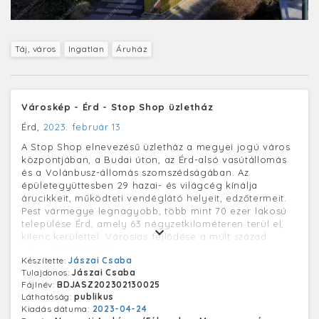
Táj, város
Ingatlan
Áruház
Városkép - Érd - Stop Shop üzletház
Érd,
2023. február 13.
A Stop Shop elnevezésű üzletház a megyei jogú város
központjában, a Budai úton, az Érd-alsó vasútállomás
és a Volánbusz-állomás szomszédságában. Az
épületegyüttesben 29 hazai- és világcég kínálja
árucikkeit, működteti vendéglátó helyeit, edzőtermeit.
Pest vármegye legnagyobb, több mint 70 ezer lakosú
települése Érd, amely 63 négyzetkilométeren terül el,
kilenc kerülettel. Városias fejlődése a múlt század
második felétől folyamatos.
Készítette:
Jászai Csaba
Tulajdonos:
Jászai Csaba
Fájlnév:
BDJASZ202302130025
Láthatóság:
publikus
Kiadás dátuma:
2023-04-24