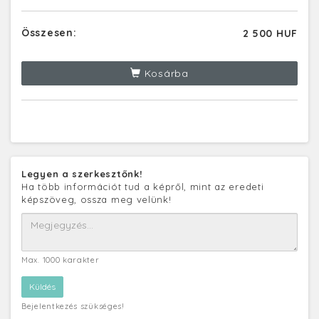
Összesen:
2 500 HUF
Kosárba
Legyen a szerkesztőnk!
Ha több információt tud a képről, mint az eredeti
képszöveg, ossza meg velünk!
Max. 1000 karakter
Bejelentkezés szükséges!