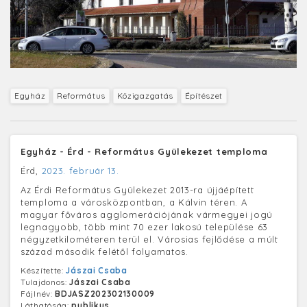
Egyház
Református
Közigazgatás
Építészet
Egyház - Érd - Református Gyülekezet temploma
Érd,
2023. február 13.
Az Érdi Református Gyülekezet 2013-ra újjáépített
temploma a városközpontban, a Kálvin téren. A
magyar főváros agglomerációjának vármegyei jogú
legnagyobb, több mint 70 ezer lakosú települése 63
négyzetkilométeren terül el. Városias fejlődése a múlt
század második felétől folyamatos.
Készítette:
Jászai Csaba
Tulajdonos:
Jászai Csaba
Fájlnév:
BDJASZ202302130009
Láthatóság:
publikus