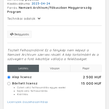
Kiadás dátuma:
2023-04-24
Forrás:
Nemzeti Archívum/Fókuszban Magyarország
Program
Technikai adatok:
Beágyazás
Tisztelt Felhasználónk! Ez a fénykép nem képezi a
Nemzeti Archívum szerves részét. A kép tartalmáért és a
szövegért a fotó készítője vállalja a felelősséget.
Letöltés
Vászon
Papír
2 500 HUF
Alap licensz
15 000 HUF
Bővített licensz
Üzleti célú felhasználás egyes esetei
Sajtó célú felhasználás
Kiállítás
Licenszek összehasonlítása