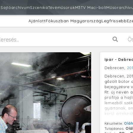
m
Sajtóarchívum
Szcenika
Tévéműsorok
M3
TV Maci-bolt
Műsorarchív
Ajánlott
Fókuszban Magyarország
Legfrissebb
Ez
Ö
Ipar - Debre
Debrecen,
20
Debrecen, 201
gőzölt bútor a
bejegyzésre v
Rt. új nevén 
profilja a haj
lemezből szék
gyártanak, a
kerül értékes
***************
Készítette:
Oláh
Duna Médiaszol
Tulajdonos:
Olá
fényképfelvét