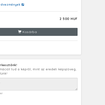
edvezmények
2 500 HUF
Kosárba
rkesztőnk!
mációt tud a képről, mint az eredeti képszöveg,
lünk!
ter