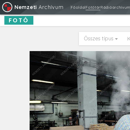
Nemzeti
Archívum
Főoldal
Fotótár
Rádióarchívu
FOTÓ
Összes típus