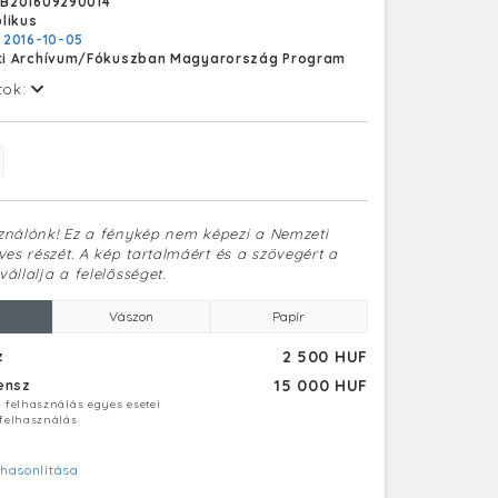
B201609290014
ülönösen szerzői jogi, szomszédos jogi és
likus
ogi – igényért a fotó készítője közvetlenül
:
2016-10-05
t, az MTVA felelőssége e körben kizárt.
i Archívum/Fókuszban Magyarország Program
gozása folyamatban van, az adatok
)
tok:
sználónk! Ez a fénykép nem képezi a Nemzeti
es részét. A kép tartalmáért és a szövegért a
vállalja a felelősséget.
Vászon
Papír
2 500 HUF
z
15 000 HUF
censz
ú felhasználás egyes esetei
 felhasználás
hasonlítása