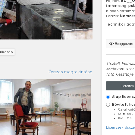
Fájlnév:
BD__O
bárminemű – k
Láthatóság:
pub
személyiségi j
Kiadás dátuma
maga áll hely
Forrás:
Nemzet
(A kép feldol
frissülhetnek.
Technikai ada
Beágyazás
lalkozás
Tisztelt Felha
Archívum szerv
Összes megtekintése
fotó készítője 
Letöltés
Alap licens
Bővített li
Üzleti cél
Sajtó célú
Kiállítás
Licenszek össze