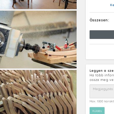
K
Összesen:
Legyen a sze
Ha több infor
ossza meg ve
Max. 1000 karak