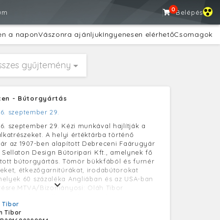
0
um
Belépés
en a napon
Vászonra ajánljuk
Ingyenesen elérhető
Csomagok
sszes gyűjtemény
cen - Bútorgyártás
16. szeptember 29.
6. szeptember 29. Kézi munkával hajlítják a
lkatrészeket. A helyi értéktárba történő
ár az 1907-ben alapított Debreceni Faárugyár
a Sellaton Design Bútoripari Kft., amelynek fő
lított bútorgyártás. Tömör bükkfából és furnér
eket, étkezőgarnitúrákat, irodabútorokat
melyek 60 százaléka Angliában és az USA-ban
ítésre.MTVA/Bizományosi: Oláh Tibor
************ Kedves Felhasználó! Ez a fotó nem a
 Tibor
gáltató Zrt./MTI által készített és kiadott
h Tibor
el, így harmadik személy által támasztott