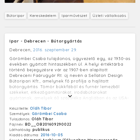
Bútoripar
Kereskedelem
Iparművészet
Üzleti vállalkozás
Ipar - Debrecen - Bútorgyártás
Debrecen,
2016. szeptember 29.
Görömbei Csaba tulajdonos, ügyvezető egy, az 1930-as
években gyártott hintaszékben ül. A helyi értéktárba
történő bejegyzésre vár az 1907-ben alapított
Debreceni Faárugyár Rt. új nevén a Sellaton Design
Bútoripari Kft., amelynek fő profilja a hajlított
bútorgyártás. Tömör bükkfából és furnér lemezből
székeket, étkezőgarnitúrákat, irodabútorokat
gyártanak, amelyek 60 százaléka Angliában és az USA-
ban kerül értékesítésre.
Készítette:
Oláh Tibor
Személyek:
Görömbei Csaba
Tulajdonos:
Oláh Tibor
Fájlnév:
BD__OB201609290022
Láthatóság:
publikus
Kiadás dátuma:
2016-10-05