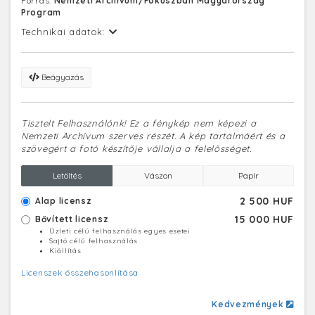
Forrás:
Nemzeti Archívum/Fókuszban Magyarország
Program
Technikai adatok:
Beágyazás
Tisztelt Felhasználónk! Ez a fénykép nem képezi a
Nemzeti Archívum szerves részét. A kép tartalmáért és a
szövegért a fotó készítője vállalja a felelősséget.
Letöltés
Vászon
Papír
2 500 HUF
Alap licensz
15 000 HUF
Bővített licensz
Üzleti célú felhasználás egyes esetei
Sajtó célú felhasználás
Kiállítás
Licenszek összehasonlítása
Kedvezmények