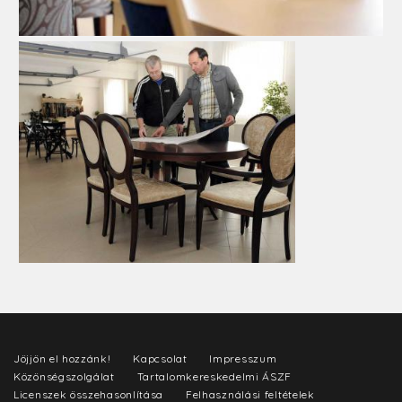
Jöjjön el hozzánk!
Kapcsolat
Impresszum
Közönségszolgálat
Tartalomkereskedelmi ÁSZF
Licenszek összehasonlítása
Felhasználási feltételek