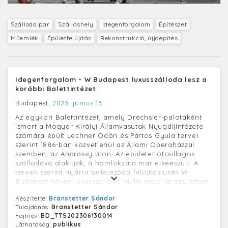
Szállodaipar
Szálláshely
Idegenforgalom
Építészet
Műemlék
Épületfelújítás
Rekonstrukció, újjáépítés
Idegenforgalom - W Budapest luxusszálloda lesz a
korábbi Balettintézet
Budapest,
2023. június 13.
Az egykori Balettintézet, amely Drechsler-palotaként
ismert a Magyar Királyi Államvasutak Nyugdíjintézete
számára épült Lechner Ödön és Pártos Gyula tervei
szerint 1886-ban közvetlenül az Állami Operaházzal
szemben, az Andrássy úton. Az épületet ötcsillagos
szállodává alakítják, a homlokzata már elkeészült. A
tervek szerint nyárra befejeződő felújítás után W
Budapest néven luxusszálloda nyílik majd az épületben.
Készítette:
Branstetter Sándor
Tulajdonos:
Branstetter Sándor
Fájlnév:
BD_TTS202306130014
Láthatóság:
publikus