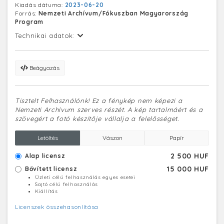
Kiadás dátuma:
2023-06-20
Forrás:
Nemzeti Archívum/Fókuszban Magyarország
Program
Technikai adatok:
Beágyazás
Tisztelt Felhasználónk! Ez a fénykép nem képezi a
Nemzeti Archívum szerves részét. A kép tartalmáért és a
szövegért a fotó készítője vállalja a felelősséget.
Letöltés
Vászon
Papír
2 500 HUF
Alap licensz
15 000 HUF
Bővített licensz
Üzleti célú felhasználás egyes esetei
Sajtó célú felhasználás
Kiállítás
Licenszek összehasonlítása