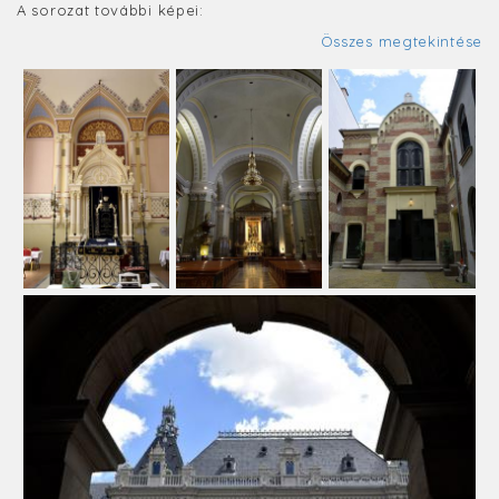
A sorozat további képei:
Összes megtekintése