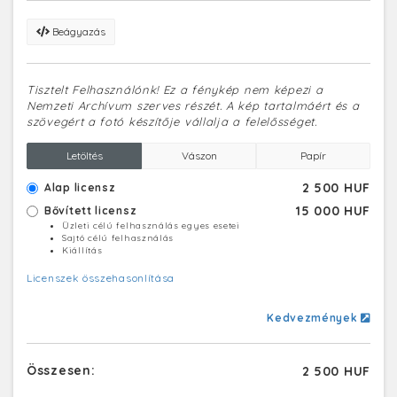
Beágyazás
Tisztelt Felhasználónk! Ez a fénykép nem képezi a
Nemzeti Archívum szerves részét. A kép tartalmáért és a
szövegért a fotó készítője vállalja a felelősséget.
Letöltés
Vászon
Papír
2 500 HUF
Alap licensz
15 000 HUF
Bővített licensz
Üzleti célú felhasználás egyes esetei
Sajtó célú felhasználás
Kiállítás
Licenszek összehasonlítása
Kedvezmények
Összesen:
2 500 HUF