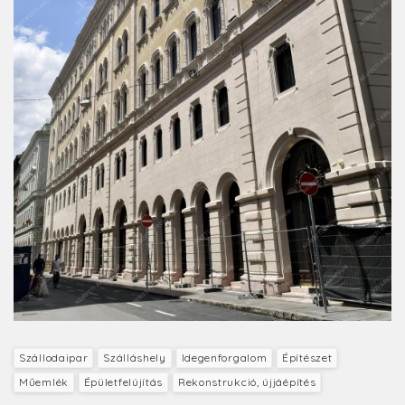
Szállodaipar
Szálláshely
Idegenforgalom
Építészet
Műemlék
Épületfelújítás
Rekonstrukció, újjáépítés