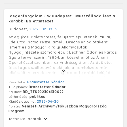
Idegenforgalom - W Budapest luxusszálloda lesz a
korábbi Balettintézet
Budapest,
2023. június 13.
Az egykori Balettintézet, felújított épületének Paulay
Ede utcai hátsó része. amely Drechsler-palotaként
ismert és a Magyar Királyi Államvasutak
Nyugdíjintézete számára épült Lechner Ödön és Pártos
Gyula tervei szerint 1886-ban közvetlenül az Állami
Operaházzal szemben, az Andrássy úton. Az épületet
ötcsillagos szállodává alakítják, a homlokzata már
elkészült. A tervek szerint nyárra befejeződő felújítás
után W Budapest néven luxusszálloda nyílik majd az
Készítette:
Branstetter Sándor
épületben.
Tulajdonos:
Branstetter Sándor
Fájlnév:
BD_TTS202306130022
Láthatóság:
publikus
Kiadás dátuma:
2023-06-20
Forrás:
Nemzeti Archívum/Fókuszban Magyarország
Program
Technikai adatok: