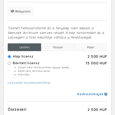
Beágyazás
Tisztelt Felhasználónk! Ez a fénykép nem képezi a
Nemzeti Archívum szerves részét. A kép tartalmáért és a
szövegért a fotó készítője vállalja a felelősséget.
Letöltés
Vászon
Papír
2 500 HUF
Alap licensz
15 000 HUF
Bővített licensz
Üzleti célú felhasználás egyes esetei
Sajtó célú felhasználás
Kiállítás
Licenszek összehasonlítása
Kedvezmények
Összesen:
2 500 HUF