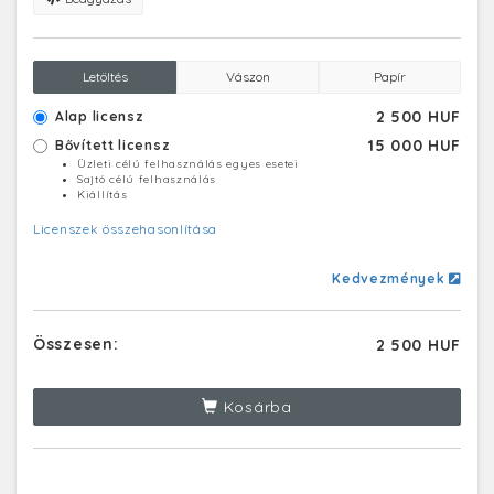
Letöltés
Vászon
Papír
2 500 HUF
Alap licensz
15 000 HUF
Bővített licensz
Üzleti célú felhasználás egyes esetei
Sajtó célú felhasználás
Kiállítás
Licenszek összehasonlítása
Kedvezmények
Összesen:
2 500 HUF
Kosárba