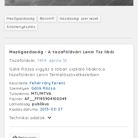
Mezőgazdaság
Baromfi
Gazdasági szervezet
Állattenyésztés
Mezőgazdaság - A tiszaföldvári Lenin Tsz libái
Tiszaföldvár,
1959. április 10.
Gálik Rózsa vigyáz a tóban úszkáló libákra a
tiszaföldvári Lenin Termelőszövetkezetben.
Készítette:
Fehérváry Ferenc
Személyek:
Gálik Rózsa
Tulajdonos:
MTI/MTVA
Fájlnév:
AF__FF195904100049
Láthatóság:
publikus
Kiadás dátuma:
2015-03-27
Technikai adatok:
Beágyazás