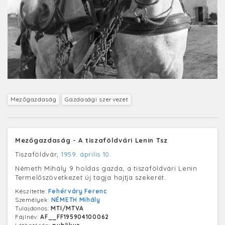
Mezőgazdaság
Gazdasági szervezet
Mezőgazdaság - A tiszaföldvári Lenin Tsz
Tiszaföldvár,
1959. április 10.
Németh Mihály 9 holdas gazda, a tiszaföldvári Lenin
Termelőszövetkezet új tagja hajtja szekerét.
Készítette:
Fehérváry Ferenc
Személyek:
NÉMETH Mihály
Tulajdonos:
MTI/MTVA
Fájlnév:
AF__FF195904100062