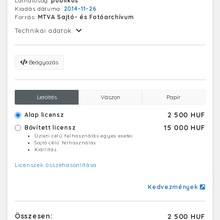
Láthatóság:
publikus
Kiadás dátuma:
2014-11-26
Forrás:
MTVA Sajtó- és Fotóarchívum
Technikai adatok:
Beágyazás
Letöltés
Vászon
Papír
2 500 HUF
Alap licensz
15 000 HUF
Bővített licensz
Üzleti célú felhasználás egyes esetei
Sajtó célú felhasználás
Kiállítás
Licenszek összehasonlítása
Kedvezmények
Összesen:
2 500 HUF