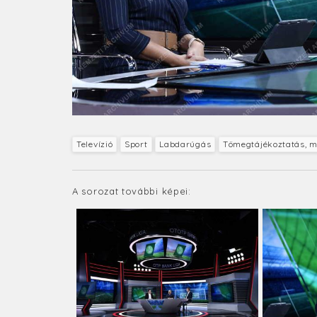
Televízió
Sport
Labdarúgás
Tömegtájékoztatás, 
A sorozat további képei: