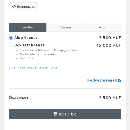
Beágyazás
Letöltés
Vászon
Papír
2 500 HUF
Alap licensz
15 000 HUF
Bővített licensz
Üzleti célú felhasználás egyes esetei
Sajtó célú felhasználás
Kiállítás
Licenszek összehasonlítása
Kedvezmények
Összesen:
2 500 HUF
Kosárba