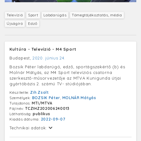
Televízió
Sport
Labdarúgás
Tömegtájékoztatás, média
Újságíró
Edző
Kultúra - Televízió - M4 Sport
Budapest,
2020. június 24.
Bozsik Péter labdarúgó, edző, sportágszakértő (b) és
Molnár Mátyás, az M4 Sport televíziós csatorna
szerkesztő-műsorvezetője az MTVA Kunigunda útjai
gyártóbázis 2. számú TV- stúdiójában.
Készítette:
Zih Zsolt
Személyek:
BOZSIK Péter
,
MOLNÁR Mátyás
Tulajdonos:
MTI/MTVA
Fájlnév:
TCZIHZ202006240013
Láthatóság:
publikus
Kiadás dátuma:
2022-09-07
Technikai adatok: