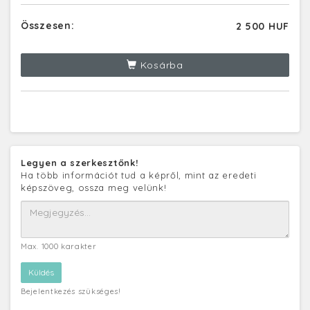
Összesen:
2 500 HUF
Kosárba
Legyen a szerkesztőnk!
Ha több információt tud a képről, mint az eredeti
képszöveg, ossza meg velünk!
Max. 1000 karakter
Bejelentkezés szükséges!