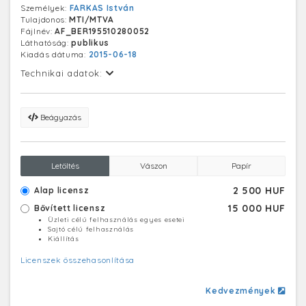
Személyek:
FARKAS István
Tulajdonos:
MTI/MTVA
Fájlnév:
AF_BER195510280052
Láthatóság:
publikus
Kiadás dátuma:
2015-06-18
Technikai adatok:
Beágyazás
Letöltés
Vászon
Papír
2 500 HUF
Alap licensz
15 000 HUF
Bővített licensz
Üzleti célú felhasználás egyes esetei
Sajtó célú felhasználás
Kiállítás
Licenszek összehasonlítása
Kedvezmények