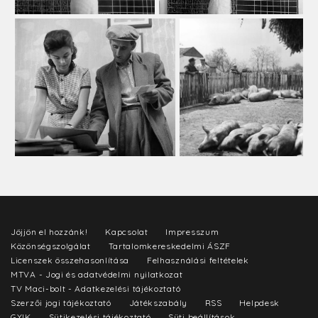
Jöjjön el hozzánk!
Kapcsolat
Impresszum
Közönségszolgálat
Tartalomkereskedelmi ÁSZF
Licenszek összehasonlítása
Felhasználási feltételek
MTVA - Jogi és adatvédelmi nyilatkozat
TV Maci-bolt - Adatkezelési tájékoztató
Szerzői jogi tájékoztató
Játékszabály
RSS
Helpdesk
GYIK
Sütikezelési tájékoztató
Süti beállítások