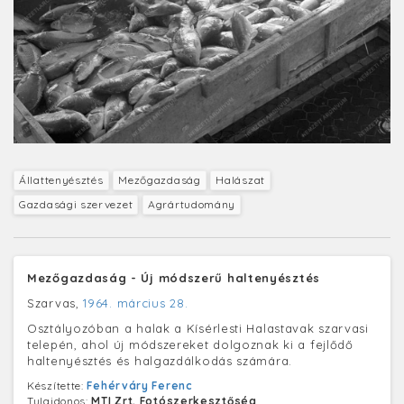
Állattenyésztés
Mezőgazdaság
Halászat
Gazdasági szervezet
Agrártudomány
Mezőgazdaság - Új módszerű haltenyésztés
Szarvas,
1964. március 28.
Osztályozóban a halak a Kísérlesti Halastavak szarvasi
telepén, ahol új módszereket dolgoznak ki a fejlődő
haltenyésztés és halgazdálkodás számára.
Készítette:
Fehérváry Ferenc
Tulajdonos:
MTI Zrt. Fotószerkesztőség