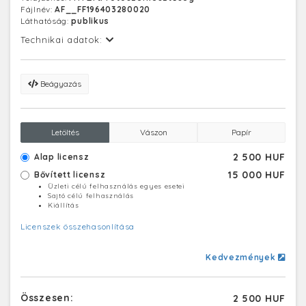
Fájlnév:
AF__FF196403280020
Láthatóság:
publikus
Technikai adatok:
Beágyazás
Letöltés
Vászon
Papír
2 500 HUF
Alap licensz
15 000 HUF
Bővített licensz
Üzleti célú felhasználás egyes esetei
Sajtó célú felhasználás
Kiállítás
Licenszek összehasonlítása
Kedvezmények
Összesen:
2 500 HUF