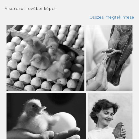
A sorozat további képei:
Összes megtekintése