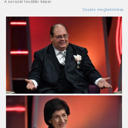
A sorozat további képei:
Összes megtekintése