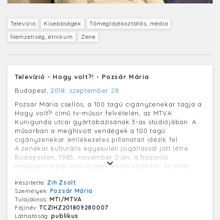
Televízió
Kisebbségek
Tömegtájékoztatás, média
Nemzetiség, etnikum
Zene
Televízió - Hogy volt?! - Pozsár Mária
Budapest,
2018. szeptember 28.
Pozsár Mária csellós, a 100 tagú cigányzenekar tagja a
Hogy volt?! című tv-műsor felvételén, az MTVA
Kunigunda utcai gyártóbázisának 3-as stúdiójában. A
műsorban a meghívott vendégek a 100 tagú
cigányzenekar emlékezetes pillanatait idézik fel.
A zenekar kulturális egyesületi jogállással jött létre
Budapesten, 1985. november 2-án, a hasonló
magyarországi szervezetek közül elsőként. Az ötlet
idősebb Járóka Sándor, akkori prímáskirály 1985 áprilisi
Készítette:
Zih Zsolt
temetésén fogant meg, mikor az elhunyt tiszteletére
Személyek:
Pozsár Mária
egy több száz fős alkalmi zenekar állt össze, hogy
Tulajdonos:
MTI/MTVA
végső útjára kísérje.
Fájlnév:
TCZIHZ201809280007
Láthatóság:
publikus