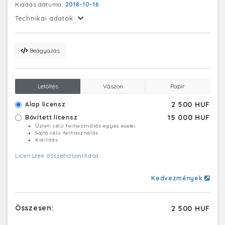
Kiadás dátuma:
2018-10-16
Technikai adatok:
Beágyazás
Letöltés
Vászon
Papír
2 500 HUF
Alap licensz
15 000 HUF
Bővített licensz
Üzleti célú felhasználás egyes esetei
Sajtó célú felhasználás
Kiállítás
Licenszek összehasonlítása
Kedvezmények
Összesen:
2 500 HUF