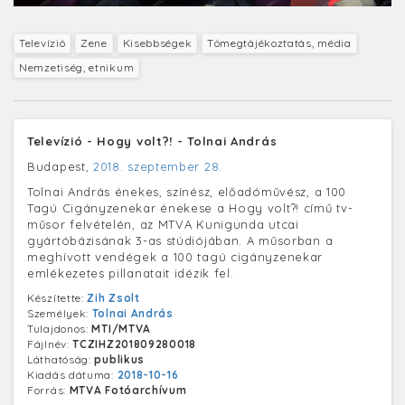
Televízió
Zene
Kisebbségek
Tömegtájékoztatás, média
Nemzetiség, etnikum
Televízió - Hogy volt?! - Tolnai András
Budapest,
2018. szeptember 28.
Tolnai András énekes, színész, előadóművész, a 100
Tagú Cigányzenekar énekese a Hogy volt?! című tv-
műsor felvételén, az MTVA Kunigunda utcai
gyártóbázisának 3-as stúdiójában. A műsorban a
meghívott vendégek a 100 tagú cigányzenekar
emlékezetes pillanatait idézik fel.
Készítette:
Zih Zsolt
Személyek:
Tolnai András
Tulajdonos:
MTI/MTVA
Fájlnév:
TCZIHZ201809280018
Láthatóság:
publikus
Kiadás dátuma:
2018-10-16
Forrás:
MTVA Fotóarchívum