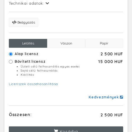
Technikai adatok:
Beágyazás
Letöltés
Vászon
Papír
2 500 HUF
Alap licensz
15 000 HUF
Bővített licensz
Üzleti célú felhasználás egyes esetei
Sajtó célú felhasználás
Kiállítás
Licenszek összehasonlítása
Kedvezmények
Összesen:
2 500 HUF
Kosárba