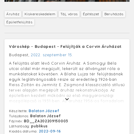
Áruház
Kiskereskedelem
Táj, város
Építészet
Beruházás
Épületfelújítás
Városkép - Budapest - Felújítják a Corvin Áruházat
Budapest,
2022. szeptember 15.
A felújítás alatt lévő Corvin Áruház. A Somogyi Béla
utcai oldal már megújult, lekerült az állványzat róla a
munkálatokat követően. A Blaha Lujza tér felújításának
egyik leglátványosabb része az eredetileg 1926-ban
Reiss Zoltán és Jemnitz E. Zsigmond klasszicizáló stílusú
tervei alapján megépült áruház rekonstrukciója. Az
épületben kezdett működni az első magyarországi
mozgólépcső is 1931-ben. Az áruház 1956-os forradalom
harcaiban is jelentősen megrongálódott, ezért a külső
Készítette:
Balaton József
homlokzatot alumínium burkolattal látták el. 1966-ban
Tulajdonos:
Balaton József
az Országos Áruházi Vállalat üzemeltetésébe adták,
Fájlnév:
BD__ZA202209150003
amely 1967-től Centrum Áruházak néven folytatta
Láthatóság:
publikus
tevékenységét, az áruház pedig felvette a Centrum
Kiadás dátuma:
2022-09-16
Corvin Áruház nevet. Privatizációja 1992-ben kezdődött