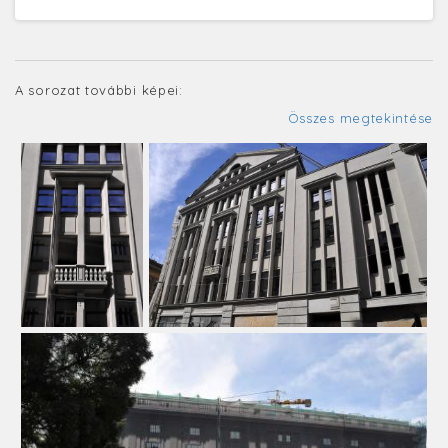
A sorozat további képei:
Összes megtekintése