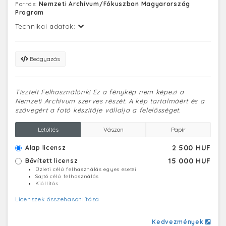
Forrás:
Nemzeti Archívum/Fókuszban Magyarország
meg. A bádogborítást 2018-ban elbontották és
Program
megkezdődhetett a teljes felújítás, amely során
kereskedelmi és vendéglátó egységek, valamint irodák
Technikai adatok:
lesznek benne, jövőre fejeződhet be.
Beágyazás
Tisztelt Felhasználónk! Ez a fénykép nem képezi a
Nemzeti Archívum szerves részét. A kép tartalmáért és a
szövegért a fotó készítője vállalja a felelősséget.
Letöltés
Vászon
Papír
2 500 HUF
Alap licensz
15 000 HUF
Bővített licensz
Üzleti célú felhasználás egyes esetei
Sajtó célú felhasználás
Kiállítás
Licenszek összehasonlítása
Kedvezmények