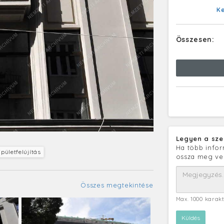
K
Összesen:
Legyen a sze
Ha több infor
pületfelújítás
ossza meg ve
Összes megtekintése
Max. 1000 karak