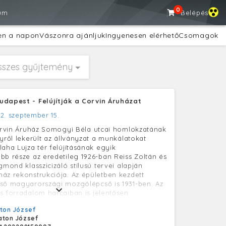
0
um
Belépés
en a napon
Vászonra ajánljuk
Ingyenesen elérhető
Csomagok
sszes gyűjtemény
udapest - Felújítják a Corvin Áruházat
2. szeptember 15.
Corvin Áruház Somogyi Béla utcai homlokzatának
lyről lekerült az állványzat a munkálatokat
laha Lujza tér felújításának egyik
bb része az eredetileg 1926-ban Reiss Zoltán és
gmond klasszicizáló stílusú tervei alapján
áz rekonstrukciója. Az épületben kezdett
ső magyarországi mozgólépcső is 1931-ben. Az
s forradalom harcaiban is jelentősen
tt, ezért a külső homlokzatot alumínium
ton József
tták el. 1966-ban az Országos Áruházi Vállalat
aton József
e adták, amely 1967-től Centrum Áruházak