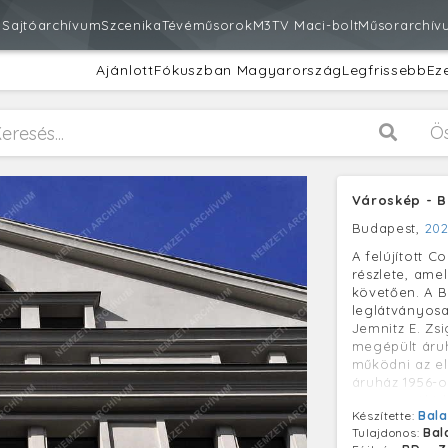
m
Sajtóarchívum
Szcenika
Tévéműsorok
M3
TV Maci-bolt
Műsorarchív
Ajánlott
Fókuszban Magyarország
Legfrissebb
Ez
Ö
Városkép - B
Budapest,
202
A felújított 
részlete, ame
követően. A B
leglátványosa
Jemnitz E. Zsi
megépült áruh
működni az el
áruház 1956-o
megrongálódo
Készítette:
Bala
burkolattal lá
Tulajdonos:
Bal
üzemeltetéséb