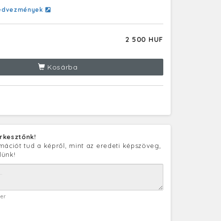
edvezmények
2 500 HUF
Kosárba
rkesztőnk!
mációt tud a képről, mint az eredeti képszöveg,
lünk!
ter