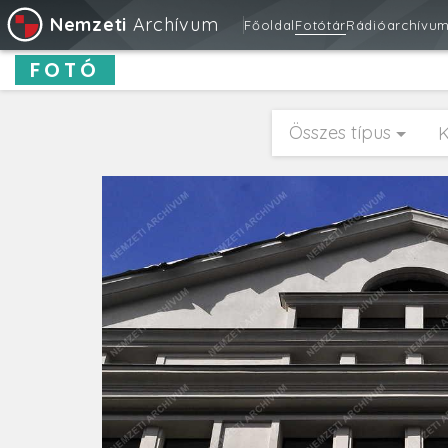
Nemzeti
Archívum
Főoldal
Fotótár
Rádióarchívu
FOTÓ
Összes típus