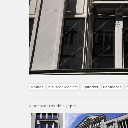
Áruház
Kiskereskedelem
Építészet
Beruházás
É
A sorozat további képei: