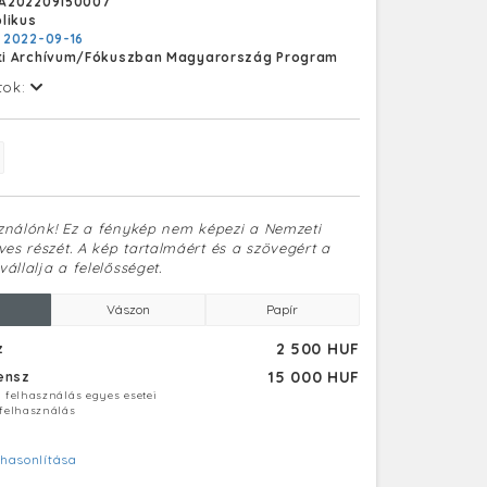
A202209150007
ta tevékenységét, az áruház pedig felvette a
likus
n Áruház nevet. Privatizációja 1992-ben
:
2022-09-16
. A bádogborítást 2018-ban elbontották és
i Archívum/Fókuszban Magyarország Program
tt a teljes felújítás, amely során kereskedelmi
 egységek, valamint irodák lesznek benne,
tok:
dhet be.
sználónk! Ez a fénykép nem képezi a Nemzeti
es részét. A kép tartalmáért és a szövegért a
vállalja a felelősséget.
Vászon
Papír
2 500 HUF
z
15 000 HUF
censz
ú felhasználás egyes esetei
 felhasználás
hasonlítása