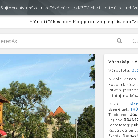
m
Sajtóarchívum
Szcenika
Tévéműsorok
M3
TV Maci-bolt
Műsorarchív
Ajánlott
Fókuszban Magyarország
Legfrissebb
Ez
Ö
Városkép - V
Várpalota,
202
A Zöld Város 
közpark részle
látványossága
mintájára kész
Készítette:
Jász
Személyek:
THÚ
Tulajdonos:
Jás
Fájlnév:
BDJAS
Láthatóság:
pub
Kiadás dátuma
Forrás:
Nemzet