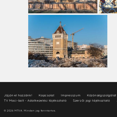
Jöjjön el hozzánk!
Kapcsolat
Impresszum
Közönségszolgálat
TV Maci-bolt - Adatkezelési tájékoztató
Szerzői jogi tájékoztató
© 2026 MTVA. Minden jog fenntartva.