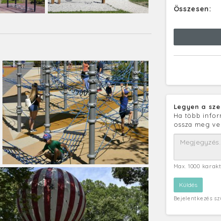
Összesen:
Legyen a sze
Ha több infor
ossza meg ve
Max. 1000 karak
Bejelentkezés s