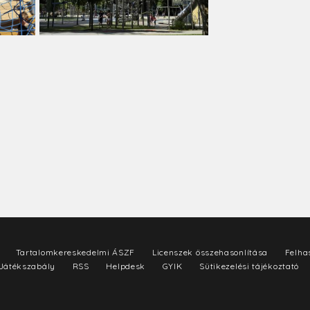
Tartalomkereskedelmi ÁSZF
Licenszek összehasonlítása
Felhas
Játékszabály
RSS
Helpdesk
GYIK
Sütikezelési tájékoztató