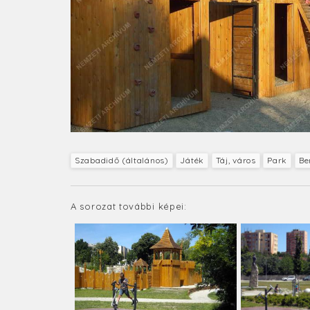
Szabadidő (általános)
Játék
Táj, város
Park
Be
A sorozat további képei: