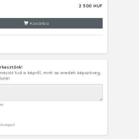
2 500 HUF
Kosárba
rkesztőnk!
mációt tud a képről, mint az eredeti képszöveg,
lünk!
ter
zükséges!