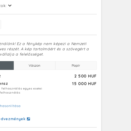
tok:
sználónk! Ez a fénykép nem képezi a Nemzeti
es részét. A kép tartalmáért és a szövegért a
vállalja a felelősséget.
Vászon
Papír
2 500 HUF
z
15 000 HUF
censz
ú felhasználás egyes esetei
 felhasználás
hasonlítása
edvezmények