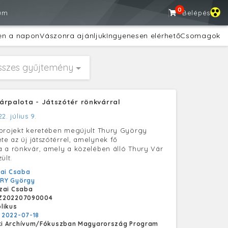
0
um
Belépés
en a napon
Vászonra ajánljuk
Ingyenesen elérhető
Csomagok
sszes gyűjtemény
árpalota - Játszótér rönkvárral
2. július 9.
projekt keretében megújult Thury György
te az új játszótérrel, amelynek fő
 a rönkvár, amely a közelében álló Thury Vár
ült.
ai Csaba
RY György
zai Csaba
Z202207090004
likus
:
2022-07-18
i Archívum/Fókuszban Magyarország Program