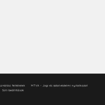
ználási feltételek
MTVA - Jogi és adatvédelmi nyilatkozat
Süti beállítások