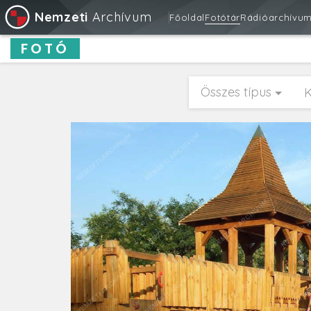
Nemzeti
Archívum
Főoldal
Fotótár
Rádióarchívu
FOTÓ
Összes típus