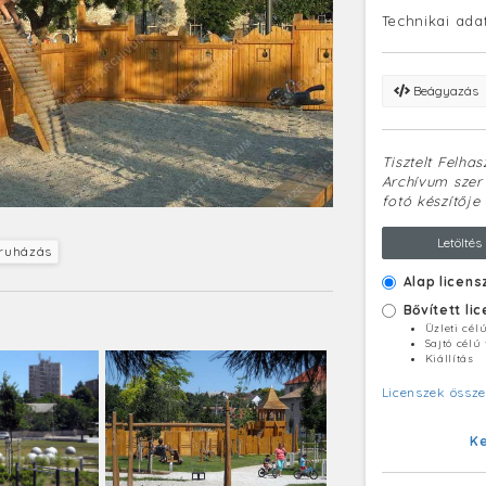
Technikai ada
Beágyazás
Tisztelt Felha
Archívum szerv
fotó készítője 
Letöltés
ruházás
Alap licens
Bővített li
Üzleti cél
Sajtó célú
Kiállítás
Licenszek össze
K