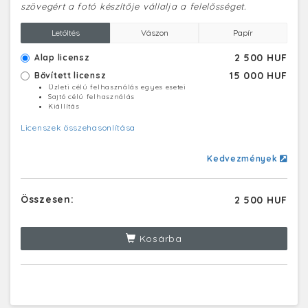
szövegért a fotó készítője vállalja a felelősséget.
Letöltés
Vászon
Papír
2 500 HUF
Alap licensz
15 000 HUF
Bővített licensz
Üzleti célú felhasználás egyes esetei
Sajtó célú felhasználás
Kiállítás
Licenszek összehasonlítása
Kedvezmények
Összesen:
2 500 HUF
Kosárba