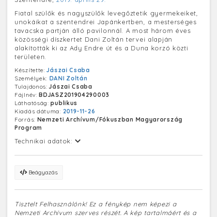
Fiatal szülők és nagyszülők levegőztetik gyermekeiket,
unokáikat a szentendrei Japánkertben, a mesterséges
tavacska partján álló pavilonnál. A most három éves
közösségi díszkertet Dani Zoltán tervei alapján
alakították ki az Ady Endre út és a Duna korzó közti
területen.
Készítette:
Jászai Csaba
Személyek:
DANI Zoltán
Tulajdonos:
Jászai Csaba
Fájlnév:
BDJASZ201904290003
Láthatóság:
publikus
Kiadás dátuma:
2019-11-26
Forrás:
Nemzeti Archívum/Fókuszban Magyarország
Program
Technikai adatok:
Beágyazás
Tisztelt Felhasználónk! Ez a fénykép nem képezi a
Nemzeti Archívum szerves részét. A kép tartalmáért és a