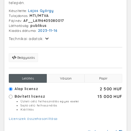
telepén.
Készítette:
Lajos György
Tulajdonos:
MTI/MTVA
Fájlnév:
AF__LA196405080017
Láthatóság:
publikus
Kiadás dátuma:
2023-11-16
Technikai adatok:
Beágyazás
Letöltés
Vászon
Papír
2 500 HUF
Alap licensz
15 000 HUF
Bővített licensz
Üzleti célú felhasználás egyes esetei
Sajtó célú felhasználás
Kiállítás
Licenszek összehasonlítása