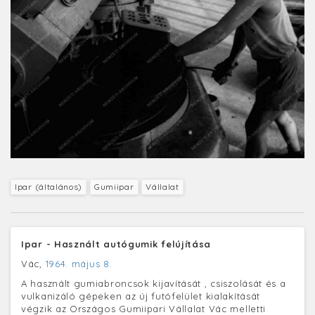
Ipar (általános)
Gumiipar
Vállalat
Ipar - Használt autógumik felújítása
Vác,
1964. május 8.
A használt gumiabroncsok kijavítását , csiszolását és a
vulkanizáló gépeken az új futófelület kialakítását
végzik az Országos Gumiipari Vállalat Vác melletti