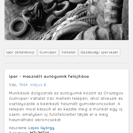
Ipar (általános)
Gumiipar
Vállalat
Gazdasági szervezet
Ipar - Használt autógumik felújítása
Vác,
1964. május 8.
Munkások dolgoznak az autógumik között az Országos
Gumiipari Vállalat Vác melletti telepén, ahol átveszik és
osztályozzák a beérkező használt gumiabroncsokat. A
telepen most készült el és kezdte meg a munkát egy új
üzem, amelyben új futófelülettel látják el a még
használható abroncsokat.
Készítette:
Lajos György
Tulajdonos:
MTI/MTVA