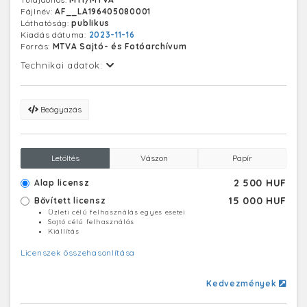
Fájlnév:
AF__LA196405080001
Láthatóság:
publikus
Kiadás dátuma:
2023-11-16
Forrás:
MTVA Sajtó- és Fotóarchívum
Technikai adatok:
Beágyazás
Letöltés
Vászon
Papír
2 500 HUF
Alap licensz
15 000 HUF
Bővített licensz
Üzleti célú felhasználás egyes esetei
Sajtó célú felhasználás
Kiállítás
Licenszek összehasonlítása
Kedvezmények