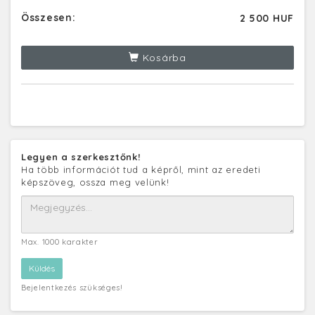
Összesen:
2 500 HUF
Kosárba
Legyen a szerkesztőnk!
Ha több információt tud a képről, mint az eredeti
képszöveg, ossza meg velünk!
Max. 1000 karakter
Bejelentkezés szükséges!