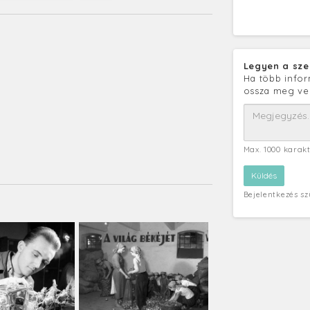
Legyen a sze
Ha több infor
ossza meg ve
Max. 1000 karak
Bejelentkezés s