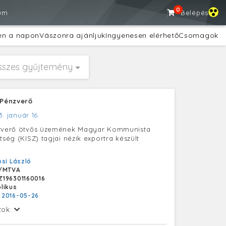
0
um
Belépés
en a napon
Vászonra ajánljuk
Ingyenesen elérhető
Csomagok
sszes gyűjtemény
 Pénzverő
3. január 16.
nzverő ötvős üzemének Magyar Kommunista
tség (KISZ) tagjai nézik exportra készült
si László
/MTVA
196301160016
likus
:
2016-05-26
tok: