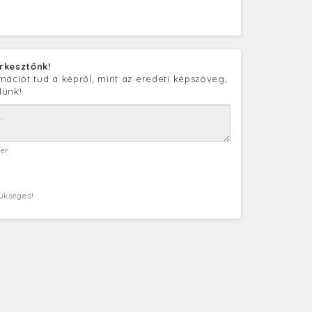
rkesztőnk!
mációt tud a képről, mint az eredeti képszöveg,
lünk!
ter
zükséges!