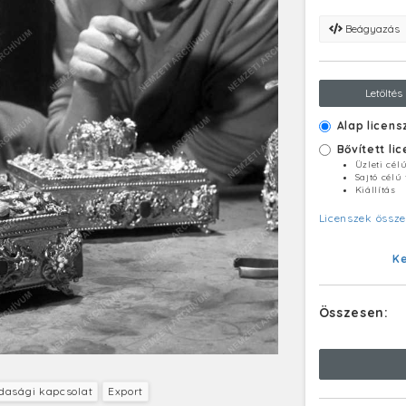
Beágyazás
Letöltés
Alap licens
Bővített li
Üzleti cél
Sajtó célú
Kiállítás
Licenszek össze
K
Összesen:
dasági kapcsolat
Export