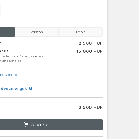
Vászon
Papír
2 500 HUF
z
15 000 HUF
censz
ú felhasználás egyes esetei
 felhasználás
hasonlítása
edvezmények
2 500 HUF
Kosárba