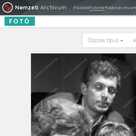
Nemzeti
Archívum
Főoldal
Fotótár
Rádióarchívu
FOTÓ
Összes típus