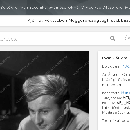
m
Sajtóarchívum
Szcenika
Tévéműsorok
M3
TV Maci-bolt
Műsorarchív
Ajánlott
Fókuszban Magyarország
Legfrissebb
Ez
Ö
Ipar - Állami
Budapest,
196
Az Állami Pé
Ifjúsági Szöve
munkáikat.
Készítette:
Maro
Tulajdonos:
MTI
Fájlnév:
AF__MZ
Láthatóság:
pub
Kiadás dátuma
Technikai ada