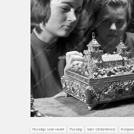
Ifjúsági szervezet
Ifjúság
Ipar (általános)
Külgaz