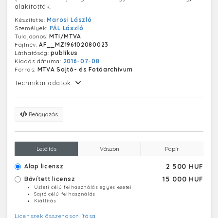
alakították.
Készítette:
Marosi László
Személyek:
PÁL László
Tulajdonos:
MTI/MTVA
Fájlnév:
AF__MZ196102080023
Láthatóság:
publikus
Kiadás dátuma:
2016-07-08
Forrás:
MTVA Sajtó- és Fotóarchívum
Technikai adatok:
Beágyazás
Letöltés
Vászon
Papír
2 500 HUF
Alap licensz
15 000 HUF
Bővített licensz
Üzleti célú felhasználás egyes esetei
Sajtó célú felhasználás
Kiállítás
Licenszek összehasonlítása