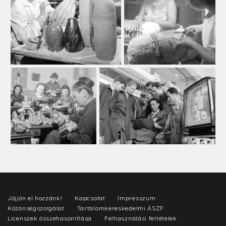
Jöjjön el hozzánk!
Kapcsolat
Impresszum
Közönségszolgálat
Tartalomkereskedelmi ÁSZF
Licenszek összehasonlítása
Felhasználási feltételek