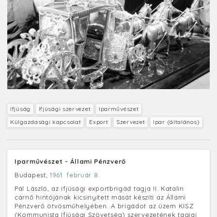
Ifjúság
Ifjúsági szervezet
Iparművészet
Külgazdasági kapcsolat
Export
Szervezet
Ipar (általános)
Iparművészet - Állami Pénzverő
Budapest,
1961. február 8.
Pál László, az ifjúsági exportbrigád tagja II. Katalin
cárnő hintójának kicsinyített mását készíti az Állami
Pénzverő ötvösműhelyében. A brigádot az üzem KISZ
(Kommunista Ifjúsági Szövetség) szervezetének tagjai