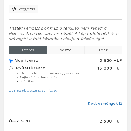
Beágyazás
Tisztelt Felhasználónk! Ez a fénykép nem képezi a
Nemzeti Archívum szerves részét. A kép tartalmáért és a
szövegért a fotó készítője vállalja a felelősséget.
Letöltés
Vászon
Papír
2 500 HUF
Alap licensz
15 000 HUF
Bővített licensz
Üzleti célú felhasználás egyes esetei
Sajtó célú felhasználás
Kiállítás
Licenszek összehasonlítása
Kedvezmények
Összesen:
2 500 HUF