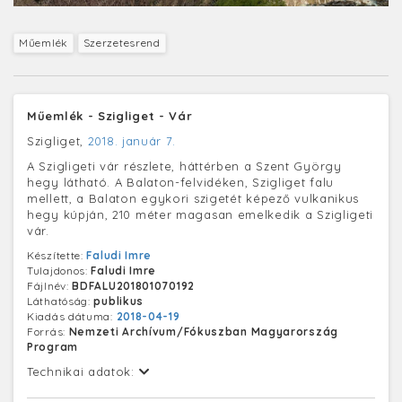
Műemlék
Szerzetesrend
Műemlék - Szigliget - Vár
Szigliget,
2018. január 7.
A Szigligeti vár részlete, háttérben a Szent György
hegy látható. A Balaton-felvidéken, Szigliget falu
mellett, a Balaton egykori szigetét képező vulkanikus
hegy kúpján, 210 méter magasan emelkedik a Szigligeti
vár.
Készítette:
Faludi Imre
Tulajdonos:
Faludi Imre
Fájlnév:
BDFALU201801070192
Láthatóság:
publikus
Kiadás dátuma:
2018-04-19
Forrás:
Nemzeti Archívum/Fókuszban Magyarország
Program
Technikai adatok: