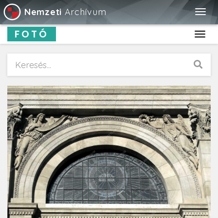
Nemzeti
Archívum
Togg
navig
FOTÓ
Toggl
navig