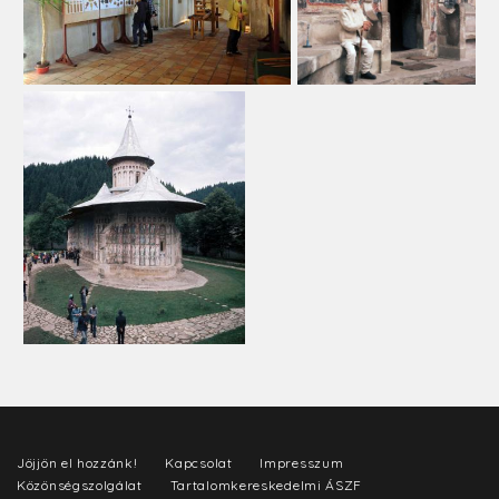
Jöjjön el hozzánk!
Kapcsolat
Impresszum
Közönségszolgálat
Tartalomkereskedelmi ÁSZF