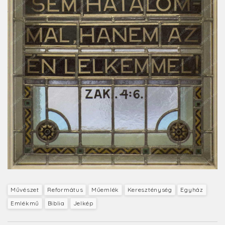
Művészet
Református
Műemlék
Kereszténység
Egyház
Emlékmű
Biblia
Jelkép