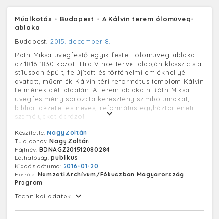
Műalkotás - Budapest - A Kálvin terem ólomüveg-
ablaka
Budapest,
2015. december 8.
Róth Miksa üvegfestő egyik festett ólomüveg-ablaka
az 1816-1830 között Hild Vince tervei alapján klasszicista
stílusban épült, felújított és történelmi emlékhellyé
avatott, műemlék Kálvin téri református templom Kálvin
termének déli oldalán. A terem ablakain Róth Miksa
üvegfestmény-sorozata keresztény szimbólumokat,
bibliai idézetet és neves, református egyháztörténeti
személyeket ábrázol.
Készítette:
Nagy Zoltán
Tulajdonos:
Nagy Zoltán
Fájlnév:
BDNAGZ201512080284
Láthatóság:
publikus
Kiadás dátuma:
2016-01-20
Forrás:
Nemzeti Archívum/Fókuszban Magyarország
Program
Technikai adatok: