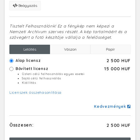
Beágyazás
Tisztelt Felhasználónk! Ez a fénykép nem képezi a
Nemzeti Archívum szerves részét. A kép tartalmáért és a
szövegért a fotó készítője vállalja a felelősséget.
Letöltés
Vászon
Papír
2 500 HUF
Alap licensz
15 000 HUF
Bővített licensz
Üzleti célú felhasználás egyes esetei
Sajtó célú felhasználás
Kiállítás
Licenszek összehasonlítása
Kedvezmények
Összesen:
2 500 HUF