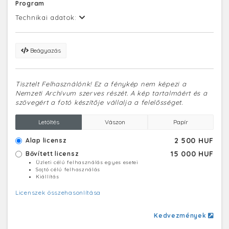
Program
és mészárosok helyén zöld felületek, kávézók,
éttermek, szállodák, irodák, épülnek valamint két
Technikai adatok:
ütemben mintegy 700 lakás.
Beágyazás
Tisztelt Felhasználónk! Ez a fénykép nem képezi a
Nemzeti Archívum szerves részét. A kép tartalmáért és a
szövegért a fotó készítője vállalja a felelősséget.
Letöltés
Vászon
Papír
2 500 HUF
Alap licensz
15 000 HUF
Bővített licensz
Üzleti célú felhasználás egyes esetei
Sajtó célú felhasználás
Kiállítás
Licenszek összehasonlítása
Kedvezmények