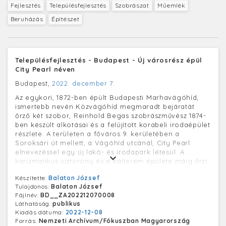
Fejlesztés
Településfejlesztés
Szobrászat
Műemlék
Beruházás
Építészet
Településfejlesztés - Budapest - Új városrész épül
City Pearl néven
Budapest,
2022. december 7.
Az egykori, 1872-ben épült Budapesti Marhavágóhíd,
ismertebb nevén Közvágóhíd megmaradt bejáratát
őrző két szobor, Reinhold Begas szobrászművész 1874-
ben készült alkotásai és a felújított korabeli irodaépület
részlete. A területen a főváros 9. kerületében a
Soroksári út mellett, a Vágóhíd utcánál, City Pearl
elnevezéssel egy új lakó- és irodapark létesül. A
karizmatikus víztorony és a bálterem épülete máig őrzi
a kor építészeti örökségét, melyek a beruházás során
Készítette:
Balaton József
korhűen, műemlékvédelmi előírásoknak megfelelően
Tulajdonos:
Balaton József
újulnak meg. Az egykori Közvágóhíd többhektáros
Fájlnév:
BD__ZA202212070008
alapterülete fontos ipari városrész volt, amely azonban
Láthatóság:
publikus
a huszadik század végére minden tekintetben
Kiadás dátuma:
2022-12-08
funkcióját vesztette, elhagyatott, lepusztult lerakat-
Forrás:
Nemzeti Archívum/Fókuszban Magyarország
raktár területté vált. A korábbi mészárszékek, hentesek