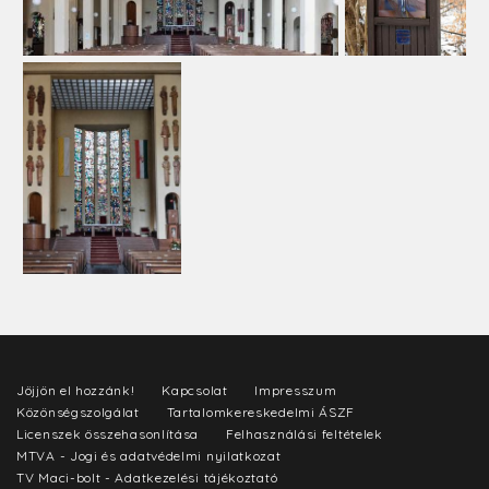
Jöjjön el hozzánk!
Kapcsolat
Impresszum
Közönségszolgálat
Tartalomkereskedelmi ÁSZF
Licenszek összehasonlítása
Felhasználási feltételek
MTVA - Jogi és adatvédelmi nyilatkozat
TV Maci-bolt - Adatkezelési tájékoztató