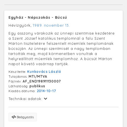
Egyház - Népszokás - Búcsú
Hévízgyörk,
1989. november 13.
Egy asszony várakozik az ünnepi szentmise kezdetére
a Szent József katolikus templomnál a falu Szent
Márton tiszteletére felszentelt műemlék templomának
búcsúján. Az ünnepi szentmisét a nagy templomban
tartották meg, majd körmenetben vonultak a
helyreállított műemlék templomhoz. A búcsút Márton
napot követő vasárnap tartják.
Készítette:
Kunkovács László
Tulajdonos:
MTI/MTVA
Fájlnév:
AF_END198911130007
Láthatóság:
publikus
Kiadás dátuma:
2014-10-17
Technikai adatok:
Beágyazás