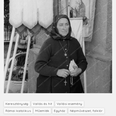
Kereszténység
Vallás és hit
Vallási esemény
Római katolikus
Műemlék
Egyház
Népművészet, folklór