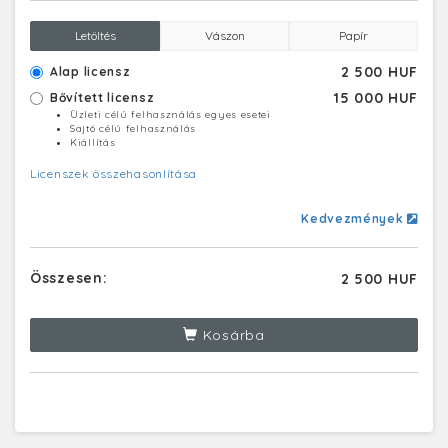
Letöltés
Vászon
Papír
2 500 HUF
Alap licensz
15 000 HUF
Bővített licensz
Üzleti célú felhasználás egyes esetei
Sajtó célú felhasználás
Kiállítás
Licenszek összehasonlítása
Kedvezmények
Összesen:
2 500 HUF
Kosárba